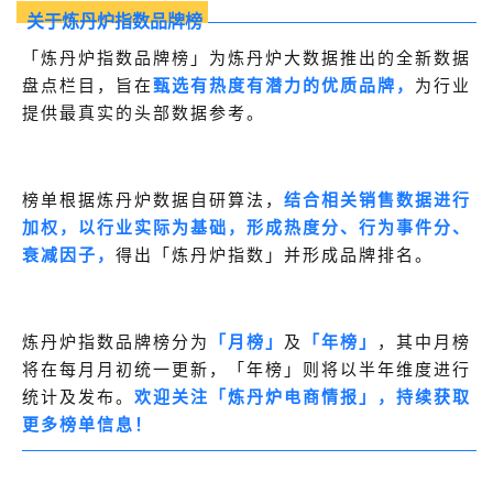
关于炼丹炉指数品牌榜
概念洞察
「炼丹炉指数品牌榜」为炼丹炉大数据推出的全新数据
盘点栏目，旨在
甄选有热度有潜力的优质品牌，
为行业
数据中心
提供最真实的头部数据参考。
对比分析
消费者说
榜单根据炼丹炉数据自研算法，
结合相关销售数据进行
加权，以行业实际为基础，形成热度分、行为事件分、
解决方案
衰减因子，
得出「炼丹炉指数」并形成品牌排名。
金融市场解决方案
电商解决方案
炼丹炉指数品牌榜分为
「月榜」
及
「年榜」
，其中月榜
将在每月月初统一更新，「年榜」则将以半年维度进行
资源中心
统计及发布。
欢迎关注「炼丹炉电商情报」，持续获取
新闻中心
更多榜单信息！
活动中心