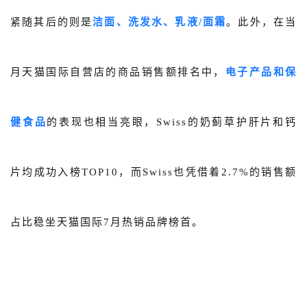
紧随其后的则是
洁面、洗发水、乳液/面霜
。此外，在当
月天猫国际自营店的商品销售额排名中，
电子产品和保
健食品
的表现也相当亮眼，Swiss的
奶蓟草护肝片和钙
片均成功入榜TOP10，而
S
wiss也凭借着2.7%的销售额
占比稳坐天猫国际7月热销品牌榜首。