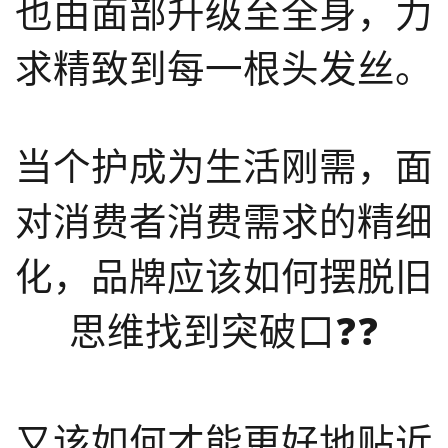
也由面部升级至全身，力
概念洞察
求精致到每一根头发丝。
数据中心
对比分析
当个护成为生活刚需，面
消费者说
解决方案
对消费者消费需求的精细
金融市场解决方案
化，品牌应该如何摆脱旧
电商解决方案
思维找到突破口❓❓
资源中心
新闻中心
活动中心
又该如何才能更好地贴近