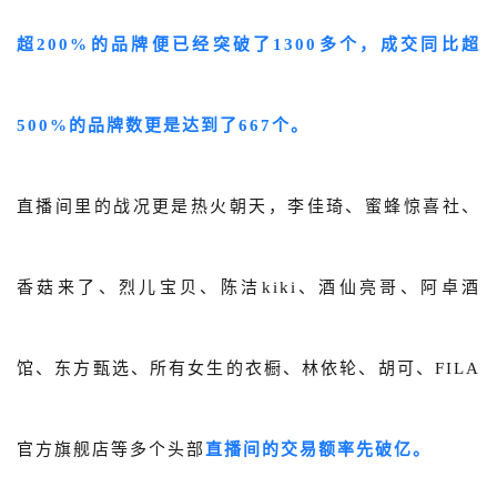
超200%的品牌便已经突破了1300多个，
成交同比超
500%的品牌数更是达到了667个。
直播间里的战况更是热火朝天，李佳琦、蜜蜂惊喜社、
香菇来了、烈儿宝贝、陈洁kiki、酒仙亮哥、阿卓酒
馆、东方甄选、所有女生的衣橱、林依轮、胡可、FILA
官方旗舰店等多个头部
直播间的
交易额率先破亿。