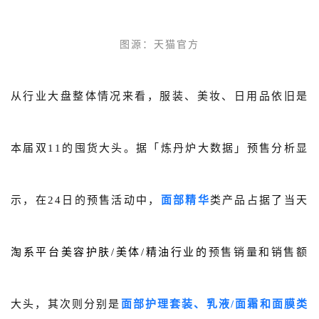
图源：
天猫官方
从行业大盘整体情况来看，服装、美妆、日用品依旧是
本届双11的囤货大头。
据「炼丹炉大数据」预售分析显
示，在24日的预售活动中，
面部精华
类产品占据了当天
淘系平台美容护肤/美体/精油行业的
预售销量和销售额
大头，其次则分别是
面部护理套装、乳液/面霜和面膜类