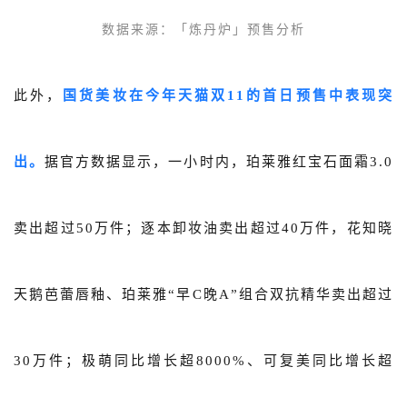
数据来源：
「炼丹炉
」
预售分析
此外，
国货美妆在今年天猫双11的首日预售中表现突
出。
据官方数据显示，一小时内，珀莱雅红宝石面霜3.0
卖出超过50万件；逐本卸妆油卖出超过40万件，花知晓
天鹅芭蕾唇釉、珀莱雅“早C晚A”组合双抗精华卖出超过
30万件；极萌同比增长超8000%、可复美同比增长超