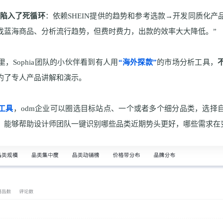
陷入了死循环
：依赖
SHEIN
提供的趋势和参考选款→开发同质化产
找蓝海商品、分析流行趋势，但费时费力，出款的效率大大降低。”
里，
S
ophia
团队的小伙伴看到有人用
“海外探款”
的市场分析工具，
约了专人产品讲解和演示。
工具
，
odm
企业可以圈选目标站点、一个或者多个细分品类，选择
。能够帮助设计师团队一键识别哪些品类近期势头更好，哪些需求在