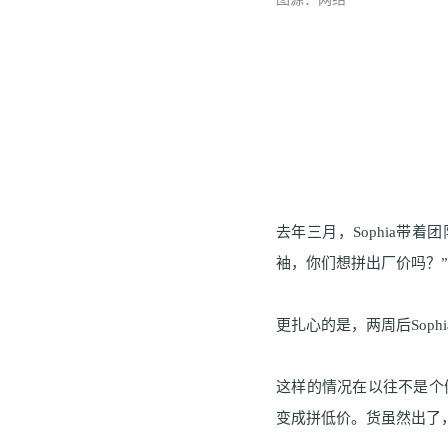
去年三月，
S
ophia
带着团
袖，你们想拼出厂价吗？”
更扎心的是，两周后
S
ophi
这样的情况在以往不是个
变成拼低价。货虽然出了