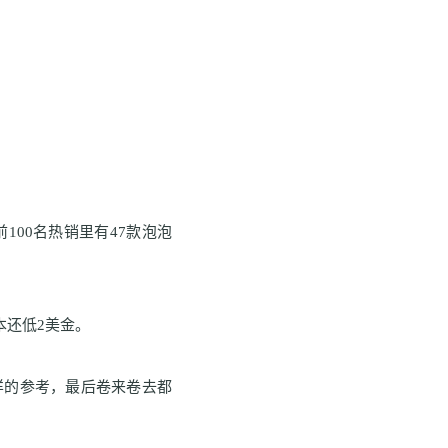
前
100
名热销里有
47
款泡泡
本还低
2
美金。
样的参考，最后卷来卷去都