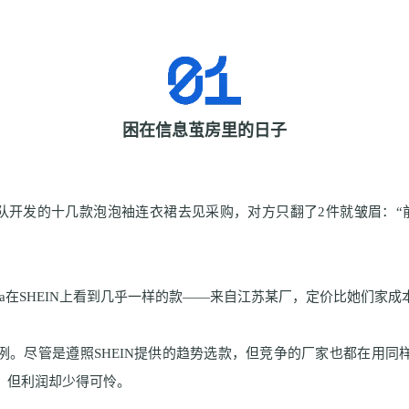
困在信息茧房里的日子
队开发的十几款泡泡袖连衣裙去见采购，对方只翻了
2
件就皱眉：“
a
在
SHEIN
上看到几乎一样的款——来自江苏某厂，定价比她们家成
例。尽管是遵照
SHEIN
提供的趋势选款，但竞争的厂家也都在用同
，但利润却少得可怜。