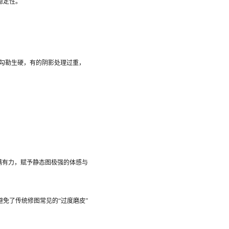
稳定性。
口勾勒生硬，有的阴影处理过重，
饱满有力，赋予静态图极强的体感与
避免了传统修图常见的“过度磨皮”