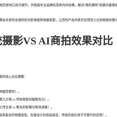
清晰地还原领口后方细节，并智能补全品牌标签和内衬纹路，解决“隐形模特”拍摄中最难
图片都会共享完全相同的光影角度和地面投影，让您的产品列表页在视觉上达到极致的整
摄影VS AI商拍效果对比
）
案的核心对比摘要：
周跨越至数秒）。
需几分钱 vs 传统单款动辄数百元）。
上传生成 vs 繁杂的影棚与物流调度）。
极其复杂的物理造型、先锋设计的孤品高定，传统实拍仍具不可替代的优势）。