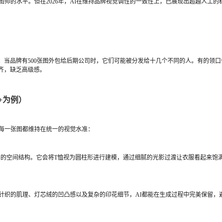
图师的水平。但在2026年，AI在维持品牌视觉调性的一致性上，已展现出超越人工的
。当品牌有500张图外包给后期公司时，它们可能被分发给十几个不同的人。有的领
齐，缺乏高级感。
+为例）
保每一张图都维持在统一的视觉水准：
解服装的空间结构。它会将T恤视为圆柱形进行建模，通过细腻的光影过渡让衣服看起来
、针织的肌理、灯芯绒的凹凸感以及复杂的印花细节，AI都能在生成过程中完美保留，