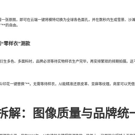
例，只需一张原图，即可在云端一键将模特切换为全球各色面孔，并在数秒内生成雪景、沙
”**的自由。
“零样衣”测款
要衍生多色、多面料时，品牌必须等待实物样衣生产完毕，再安排繁琐的排期拍摄。这
“面料/印花一键替换”**。无需等待样衣，AI能精准还原皮革、亚麻等纹理。商家可以凭
拆解：图像质量与品牌统