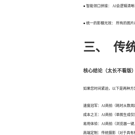
● 智能领口拼接： AI会逻辑
● 统一的影棚光效： 所有的
三、 传统
核心结论（太长不看版
如果您时间紧迫，以下是两种方
速度冠军：AI商拍（耗时从数
成本之王：AI商拍（单图生成仅
易用体验：AI商拍（浏览器一键
高端定制：传统摄影（对于具有