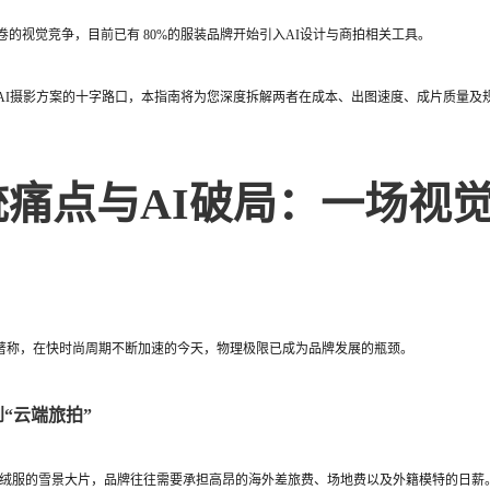
的视觉竞争，目前已有 80%的服装品牌开始引入AI设计与商拍相关工具。
AI摄影方案的十字路口，本指南将为您深度拆解两者在成本、出图速度、成片质量及
统痛点与AI破局：一场视
”著称，在快时尚周期不断加速的今天，物理极限已成为品牌发展的瓶颈。
“云端旅拍”
羽绒服的雪景大片，品牌往往需要承担高昂的海外差旅费、场地费以及外籍模特的日薪