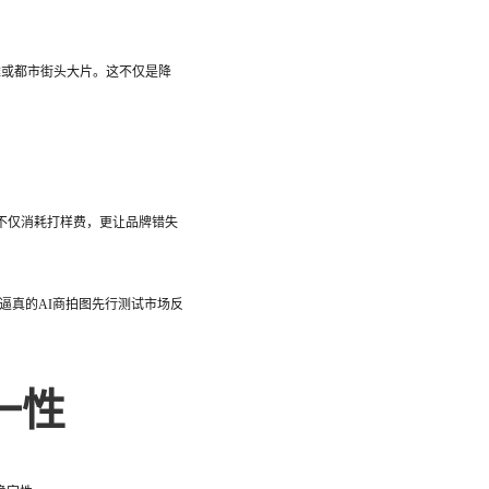
滩或都市街头大片。这不仅是降
不仅消耗打样费，更让品牌错失
借逼真的AI商拍图先行测试市场反
一性