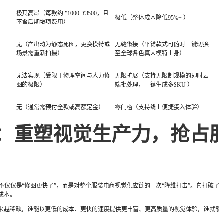
极其高昂（每款约 ¥1000–¥3500，且
极低（整体成本降低95%+ ）
不含后期增项费用）
无（产出均为静态死图，更换模特或
无缝衔接（平铺款式可随时一键切换
场景需重新拍摄）
至全球各色真人模特上身）
无法实现（受限于物理空间与人力修
无限扩展（支持无限制规模的即时云
图的极限）
端批处理，一键生成多SKU ）
无（通常需预付全款或高额定金）
零门槛（支持线上便捷接入体验）
：重塑视觉生产力，抢占
不仅仅是“修图更快了”，而是对整个服装电商视觉供应链的一次“降维打击”。它打破
成本。
力越来越稀缺，谁能以更低的成本、更快的速度提供更丰富、更高质量的视觉体验，谁就