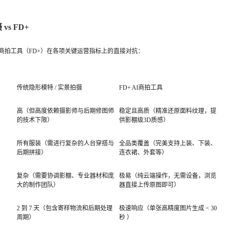
s FD+
商拍工具（FD+）在各项关键运营指标上的直接对抗：
传统隐形模特 / 实景拍摄
FD+ AI商拍工具
高（但高度依赖摄影师与后期修图师
稳定且高质（精准还原面料纹理，提
的技术下限）
供影棚级3D质感）
所有服装（需进行复杂的人台穿搭与
全品类覆盖（完美支持上装、下装、
后期拼接）
连衣裙、外套等）
复杂（需要协调影棚、专业器材和庞
极易（纯云端操作，无需设备，浏览
大的制作团队）
器直接上传原图即可）
2 到 7 天（包含寄样物流和后期处理
极速响应（单张高精度图片生成 < 30
周期）
秒 ）