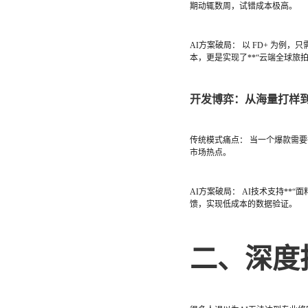
期动辄数周，试错成本极高。
AI方案破局： 以 FD+ 为
本，更是实现了**“云端全球旅拍
开发博弈：从海量打样到
传统模式痛点： 当一个爆款需
市场热点。
AI方案破局： AI技术支持**
馈，实现低成本的数据验证。
二、深度