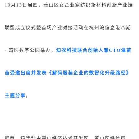
10月13日周四，萧山区女企业家纺织新材料创新产业链
关于我们
公司介绍
联盟成立仪式暨首场产业对接活动在杭州湾信息港八期
合作伙伴计划
商机推荐
- 湾区数字公园举办，
知衣科技联合创始人兼CTO温苗
行业报告
苗受邀出席并发表《解码服装企业的数智化升级路径》
主题分享
。
据悉，该活动由萧山经济技术开发区、萧山区经信局、