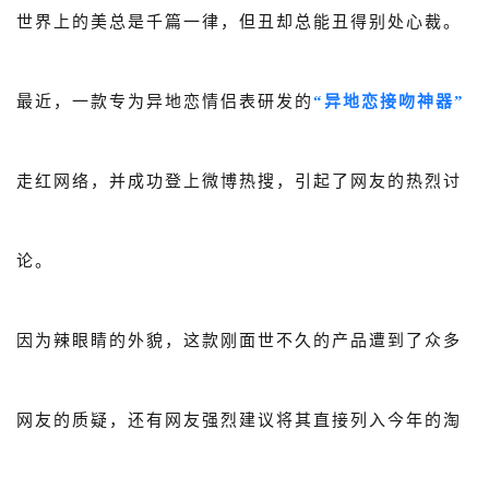
世界上的美总是千篇一律，但丑却总能丑得别处心裁。
关于我们
公司介绍
最近，一款专为异地恋情侣表研发的
“异地恋接吻神器”
合作伙伴计划
商机推荐
走红网络，并成功登上微博热搜，引起了网友的热烈讨
行业报告
论。
因为辣眼睛的外貌，这款刚面世不久的产品遭到了众多
网友的质疑，还有网友强烈建议将其直接列入今年的淘