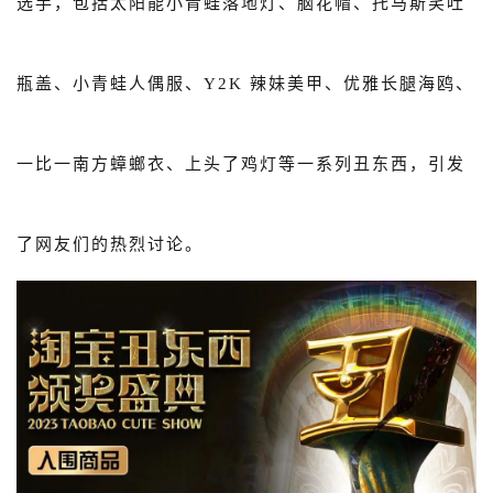
选手，包括太阳能小青蛙落地灯、脑花帽、托马斯笑吐
瓶盖、小青蛙人偶服、Y2K 辣妹美甲、优雅长腿海鸥、
一比一南方蟑螂衣、上头了鸡灯等一系列丑东西，引发
了网友们的热烈讨论。