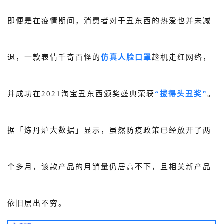
即便是在疫情期间，消费者对于丑东西的热爱也并未减
退，一款表情千奇百怪的
仿真人脸口罩
趁机走红网络，
并成功在2021淘宝丑东西颁奖盛典荣获
“
拔得头丑奖”
。
据「炼丹炉大数据」显示，虽然防疫政策已经放开了两
个多月，该款产品的月销量仍居高不下，且相关新产品
依旧层出不穷。