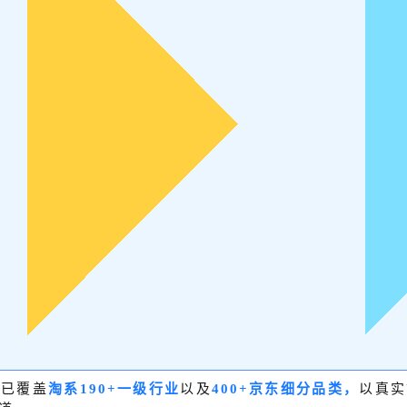
」已覆盖
淘系190+一级行业
以及
400+京东细分品类，
以真实