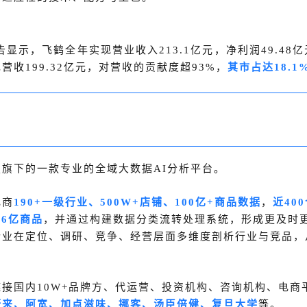
告显示，飞鹤全年实现营业收入213.1亿元，净利润49.4
收199.32亿元，对营收的贡献度超93%，
其市占达18.
旗下的一款专业的全域大数据AI分析平台。
电商
190+一级行业、500W+店铺、100亿+商品数据
，
近40
、6亿商品
，
并通过构建数据分类流转处理系统，形成更及时
企业在定位、调研、竞争、经营层面多维度剖析行业与竞品，
。
接国内10W+品牌方、代运营、投资机构、咨询机构、电商
蔚来、阿宽、加点滋味、挪客、汤臣倍健、复旦大学
等。