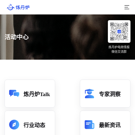
首页
活动中心
产品介绍
炼丹炉电商情报
微信交流群
大数据
行业数据
品牌数据
店铺数据
炼丹炉Talk
专家洞察
商品库
分析
行业动态
最新资讯
组合洞察