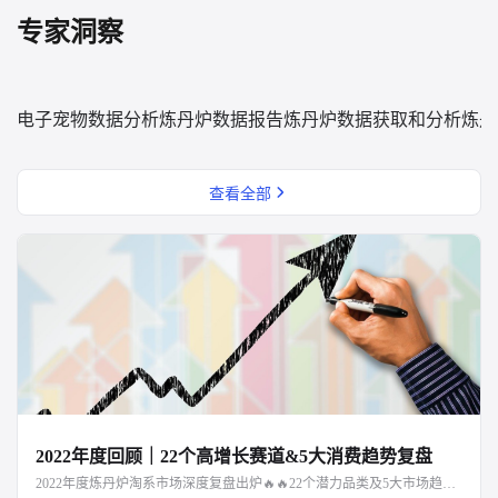
专家洞察
电子宠物数据分析
炼丹炉数据报告
炼丹炉数据获取和分析
炼丹
查看全部
2022年度回顾｜22个高增长赛道&5大消费趋势复盘
2022年度炼丹炉淘系市场深度复盘出炉🔥🔥22个潜力品类及5大市场趋势解读，点击文章阅读～