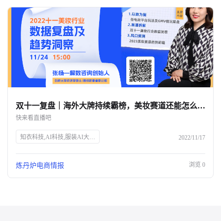
双十一复盘｜海外大牌持续霸榜，美妆赛道还能怎么玩？-杭州知衣科技
快来看直播吧
知衣科技,AI科技,服装AI大数据,双十一,美妆行业,数据洞察,电商直播,炼丹炉Talk,张杨,解数咨询,电商趋势,GMV分析,市场变化,品牌增长,获客成本,未来趋势
2022/11/17
浏览
0
炼丹炉电商情报