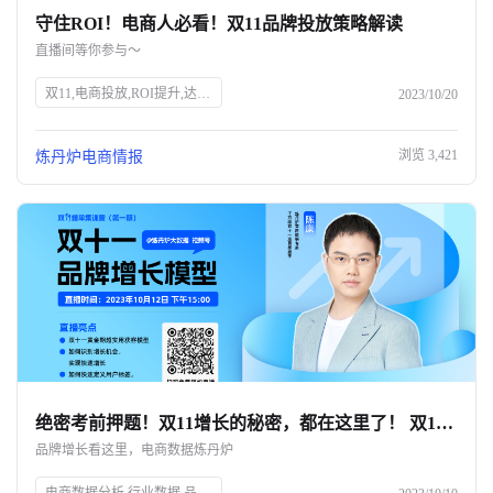
守住ROI！电商人必看！双11品牌投放策略解读
关于我们
直播间等你参与～
公司介绍
双11,电商投放,ROI提升,达人筛选,预算控制,品牌策略,抖、红平台,炼丹炉大数据,知衣科技,AI科技
2023/10/20
合作伙伴计划
浏览
3,421
炼丹炉电商情报
商机推荐
行业报告
绝密考前押题！双11增长的秘密，都在这里了！ 双11只能眼睁睁看着别人爆单？💔
品牌增长看这里，电商数据炼丹炉