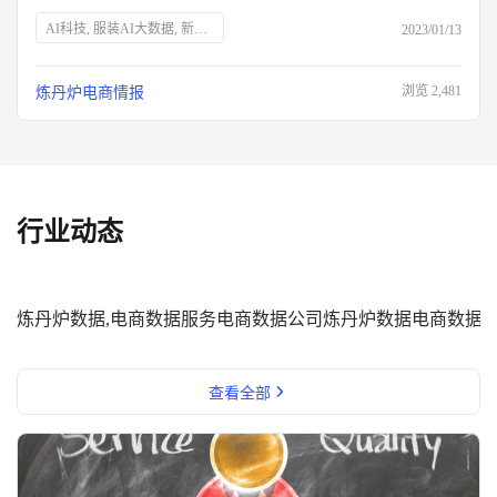
AI科技, 服装AI大数据, 新消费品牌, Z世代, 新中产, 银发经济, 宅经济, 户外经济, 情绪消费, 短视频营销, 直播营销, 登山, 垂钓, 露营, 滑雪, 防疫政策, 保健意识, 宠物经济, 国货崛起
2023/01/13
浏览
2,481
炼丹炉电商情报
行业动态
炼丹炉数据,电商数据服务
电商数据公司
炼丹炉数据
电商数据
查看全部