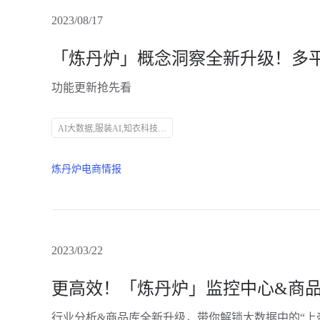
2023/08/17
功能更新抢先看
AI大数据,服装AI,知衣科技,SEO优化,电商市场趋势,数据分析,概念洞察,淘系,抖音,小红书,内容种草,流行趋势,市场分析,行业热点,数据可视化,销售趋势,品牌策略,运营策略,产品布局,达人筛选
炼丹炉电商情报
2023/03/22
行业分析&商品库全新升级，带你解锁大数据中的“上