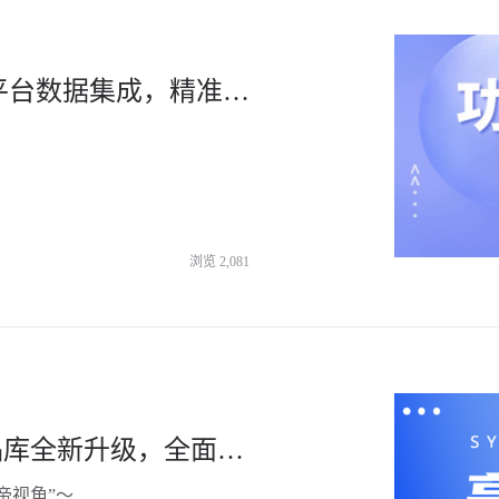
「炼丹炉」概念洞察全新升级！多平台数据集成，精准验证未知市场趋势
浏览
2,081
更高效！「炼丹炉」监控中心&商品库全新升级，全面打开分析视角-杭州知衣科技
帝视角”～