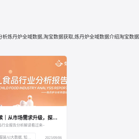
分析
炼丹炉全域数据,淘宝数据获取,炼丹炉全域数据介绍
淘宝数据
报告解读｜从市场需求升级，探索婴幼儿食品赛道新增量
品行业报告分析解读看过来~
AI科技, 服装AI大数据, 知衣科技, 母婴市场, 婴幼儿食品, 育儿趋势, 二三胎政策, 效率育儿, 婴幼儿营养品, 特殊配方奶粉, 乳铁蛋白, 雀巢, 超启能恩, 水解蛋白, 市场分析, 消费升级
2023/09/06