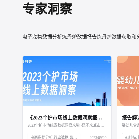
专家洞察
电子宠物数据分析
炼丹炉数据报告
炼丹炉数据获取和
《2023个护市场线上数据洞察报告》
2023个护市场线索数据洞察来啦~还不来点击查看嘛
婴幼儿食
电商数据分析,行业数据,品牌数据,店铺数据,商品数据,炼丹炉,个护市场,口腔护理,身体护理,消费者需求,新锐国货,电商平台,抖音,小红书,气味经济,新媒体营销,全渠道布局,消费洞察,产品升级,细分市场
2023/09/20