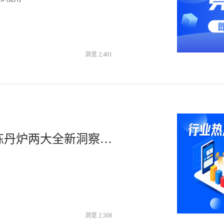
浏览
2,401
突破行业限制，趋势探索更自由！炼丹炉两大全新洞察模块重磅上线-杭州知衣科技
浏览
2,508