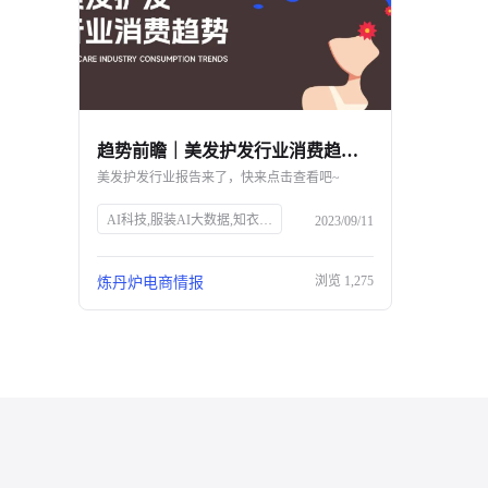
趋势前瞻｜美发护发行业消费趋势报告
美发护发行业报告来了，快来点击查看吧~
AI科技,服装AI大数据,知衣科技,头皮护理,防脱生发,美发护发行业,消费趋势,高端头皮精油,洗发水功效,消费者安全,中草药防脱,丰盈蓬松,免洗喷雾,Spes诗裴丝
2023/09/11
浏览
1,275
炼丹炉电商情报