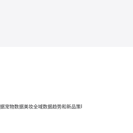
据
宠物数据
美妆全域数据趋势和新品策略
炼丹炉全域数据平台,