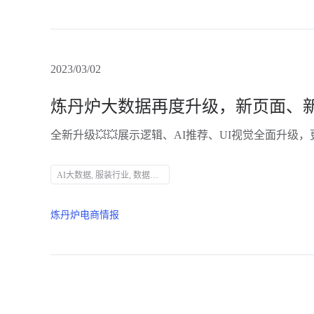
2023/03/02
AI大数据, 服装行业, 数据分析, 炼丹炉, 数据可视化, 商业智能, 用户画像, 数据驱动, 在线数据分析, 行业趋势, 黑马品牌, 新品分析, 数据清洗, 描述统计分析, 多表关联, 分组汇总, 数据聚合, 数据监控, 数据赋能, 电商工具
炼丹炉电商情报