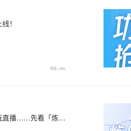
上线！
浏览
1,862
抖音数据上线！找爆款、找达人、玩直播……先看「炼丹炉」