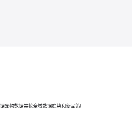
据
宠物数据
美妆全域数据趋势和新品策略
炼丹炉全域数据平台,