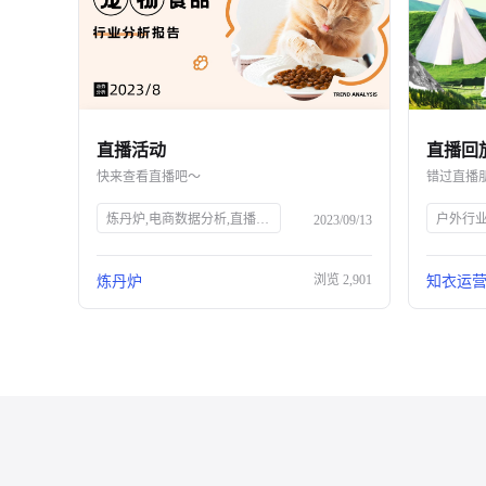
直播活动
快来查看直播吧～
错过直播
炼丹炉,电商数据分析,直播行业解读,宠物行业解读,知衣科技,AI大数据,服装AI
户外行
2023/09/13
浏览
2,901
炼丹炉
知衣运