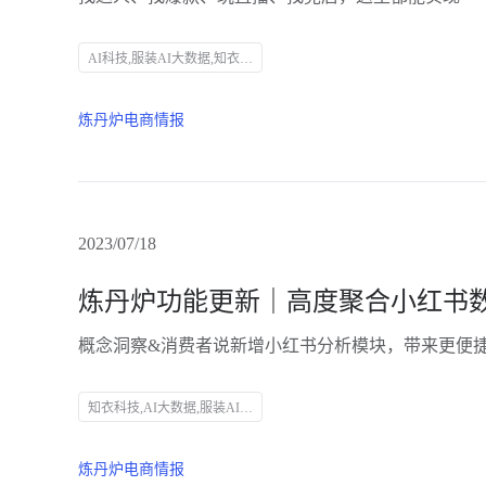
AI科技,服装AI大数据,知衣科技,抖音直播,电商数据分析,炼丹炉,爆款挖掘,达人筛选,直播分析,竞品监控,内容营销
炼丹炉电商情报
2023/07/18
概念洞察&消费者说新增小红书分析模块，带来更便
知衣科技,AI大数据,服装AI,炼丹炉大数据,小红书分析,概念洞察,消费者说,舆情分析,智能语义识别,用户痛点,评论高频词,话题分析,情感倾向,销售额飙升榜,竞争对手研判
炼丹炉电商情报