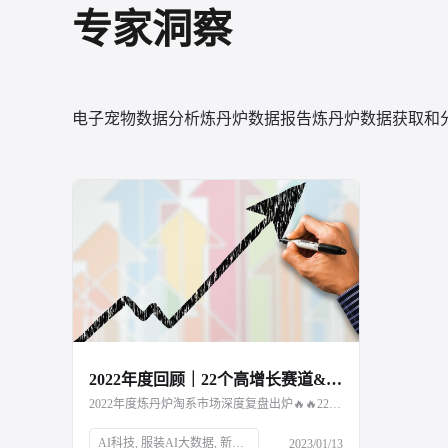
专家洞察
电子宠物数据分析
炼丹炉数据报告
炼丹炉数据获取和
2022年度回顾｜22个高增长赛道&5大消费趋势复盘
2022年度炼丹炉淘系市场深度复盘出炉🔥🔥22个潜力品类及5大市场趋势解读，点击文章阅读～
AI科技, 服装AI大数据, 新消费品牌, Z世代, 新中产, 银发经济, 宅经济, 户外经济, 情绪消费, 短视频营销, 直播营销, 登山, 垂钓, 露营, 滑雪, 防疫政策, 保健意识, 宠物经济, 国货崛起
2023/01/13