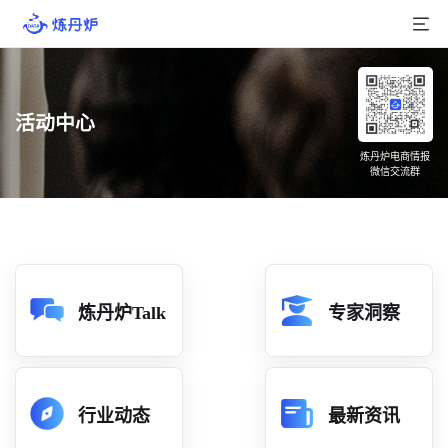
首页
活动中心
产品介绍
炼丹炉电商情报
微信交流群
大数据
行业数据
品牌数据
店铺数据
炼丹炉Talk
专家洞察
商品库
分析
行业动态
最新资讯
组合洞察