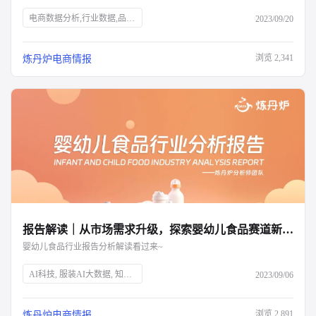
电商数据分析,行业数据,品牌数据,店铺数据,商品数据,炼丹炉,个护市场,口腔护理,身体护理,消费者需求,新锐国货,电商平台,抖音,小红书,气味经济,新媒体营销,全渠道布局,消费洞察,产品升级,细分市场
2023/09/20
浏览
2,341
炼丹炉电商情报
报告解读｜从市场需求升级，探索婴幼儿食品赛道新增量
婴幼儿食品行业报告分析解读看过来~
AI科技, 服装AI大数据, 知衣科技, 母婴市场, 婴幼儿食品, 育儿趋势, 二三胎政策, 效率育儿, 婴幼儿营养品, 特殊配方奶粉, 乳铁蛋白, 雀巢, 超启能恩, 水解蛋白, 市场分析, 消费升级
2023/09/06
浏览
2,891
炼丹炉电商情报