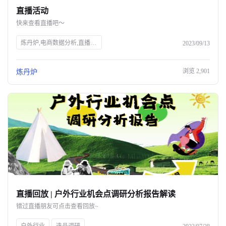
直播活动
关于我们
快来查看直播吧～
公司介绍
炼丹炉,电商数据分析,直播行业解读,宠物行业解读,知衣科技,AI大数据,服装AI
2023/09/13
合作伙伴计划
浏览
2,901
炼丹炉
商机推荐
行业报告
直播回放 | 户外行业机会点调研分析报告解读
错过直播朋友可点击查看回放~