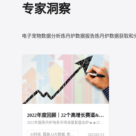
专家洞察
电子宠物数据分析
炼丹炉数据报告
炼丹炉数据获取和
2022年度回顾｜22个高增长赛道&5大消费趋势复盘
2022年度炼丹炉淘系市场深度复盘出炉🔥🔥22个潜力品类及5大市场趋势解读，点击文章阅读～
AI科技, 服装AI大数据, 新消费品牌, Z世代, 新中产, 银发经济, 宅经济, 户外经济, 情绪消费, 短视频营销, 直播营销, 登山, 垂钓, 露营, 滑雪, 防疫政策, 保健意识, 宠物经济, 国货崛起
2023/01/13