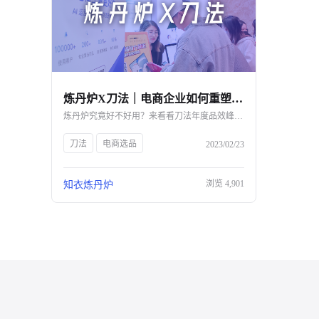
炼丹炉X刀法｜电商企业如何重塑人货场，构筑数字化护城河？-杭州知衣科技
炼丹炉究竟好不好用？来看看刀法年度品效峰会上的客户都怎么说～
刀法
电商选品
2023/02/23
浏览
4,901
知衣炼丹炉