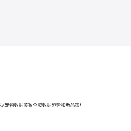
据
宠物数据
美妆全域数据趋势和新品策略
炼丹炉全域数据平台,