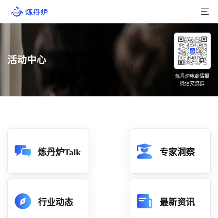
首页
活动中心
产品介绍
炼丹炉电商情报
微信交流群
大数据
行业数据
品牌数据
店铺数据
炼丹炉Talk
专家洞察
商品库
分析
行业动态
最新资讯
组合洞察