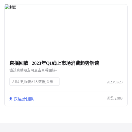
直播回放 | 2023年Q1线上市场消费趋势解读
错过直播朋友可点击查看回放~
AI科技,服装AI大数据,头部企业,知衣科技,官网SEO
2023/05/23
浏览
2,903
知衣运营团队