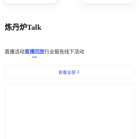
概念洞察
数据中心
炼丹炉Talk
对比分析
消费者说
直播活动
直播回放
行业报告
线下活动
解决方案
查看全部
金融市场解决方案
电商解决方案
资源中心
新闻中心
活动中心