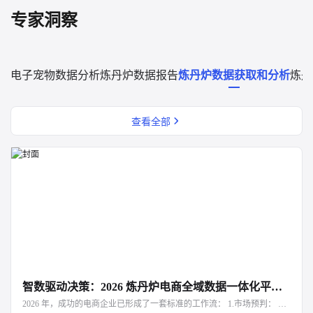
专家洞察
电子宠物数据分析
炼丹炉数据报告
炼丹炉数据获取和分析
炼丹
查看全部
智数驱动决策：2026 炼丹炉电商全域数据一体化平台深度解析
2026 年，成功的电商企业已形成了一套标准的工作流： 1.市场预判： 利用炼丹炉下钻三级品类，寻找高增长、低竞争的黑马赛道。 2.研发指导： 结合评价语义分析与属性交叉分析，确定新品的功能点与设计方向。 3.定价卡位： 参考细分品类的价格带分布，制定具备竞争力的初始定价。 4.动态调优： 实时监控竞品的改名与调价动作，利用炼丹炉的决策建议进行策略对冲。