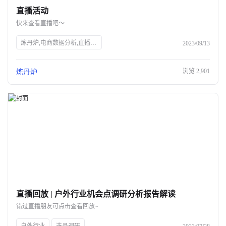
直播活动
关于我们
快来查看直播吧～
公司介绍
炼丹炉,电商数据分析,直播行业解读,宠物行业解读,知衣科技,AI大数据,服装AI
2023/09/13
合作伙伴计划
浏览
2,901
炼丹炉
商机推荐
行业报告
直播回放 | 户外行业机会点调研分析报告解读
错过直播朋友可点击查看回放~