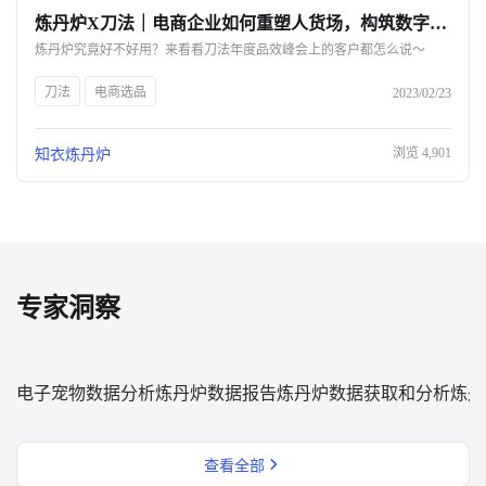
炼丹炉X刀法｜电商企业如何重塑人货场，构筑数字化护城河？-杭州知衣科技
关于我们
炼丹炉究竟好不好用？来看看刀法年度品效峰会上的客户都怎么说～
公司介绍
刀法
电商选品
2023/02/23
合作伙伴计划
浏览
4,901
知衣炼丹炉
商机推荐
行业报告
专家洞察
电子宠物数据分析
炼丹炉数据报告
炼丹炉数据获取和分析
炼丹
查看全部