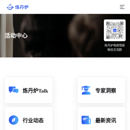
首页
活动中心
产品介绍
炼丹炉电商情报
微信交流群
大数据
行业数据
品牌数据
店铺数据
炼丹炉Talk
专家洞察
商品库
分析
行业动态
最新资讯
组合洞察