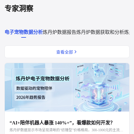
专家洞察
电子宠物数据分析
炼丹炉数据报告
炼丹炉数据获取和分析
炼丹
查看全部
“AI+陪伴机器人暴涨 140%+”，看爆款如何开发？
炼丹炉数据显示市场呈现清晰的“纺锤型”价格格局，300-1000元的主流价位段最受青睐，反映出用户追求“性价比”与“功能体验平衡”的消费心理。值得注意的是，核心消费者以成年女性为主，与潮玩消费群体高度重合，凸显了其情感消费属性。竞争格局上，技术派、潮玩派与母婴派同场竞技，但未来胜负手在于能否在特定场景中，通过精准的“人设”打造与情绪洞察，赢得用户信任。文章最后重点指出了儿童、银发和宠物三大垂直场景的差异化发展路径，预示着赛道将从通用陪伴向满足深度个性化需求的“垂直深耕”演进。