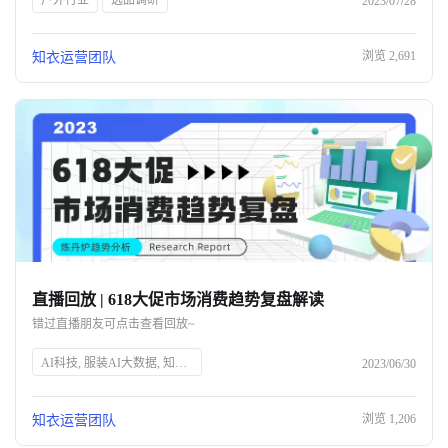
户外行业
选品调研
2023/07/28
浏览
2,691
知衣运营团队
直播回放 | 618大促市场消费趋势复盘解读
错过直播朋友可点击查看回放~
AI科技, 服装AI大数据, 知衣科技, 头部企业, 人工智能, 服装行业, 数据分析, 技术创新, 智能解决方案, 时尚技术
2023/06/30
浏览
1,206
知衣运营团队