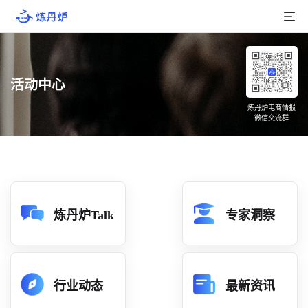
首页
活动中心
产品介绍
炼丹炉电商情报
微信交流群
大数据
行业数据
品牌数据
店铺数据
炼丹炉Talk
专家洞察
商品库
分析
行业动态
最新资讯
组合洞察