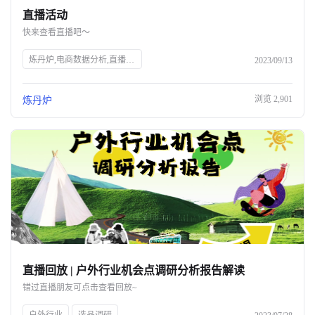
直播活动
关于我们
快来查看直播吧～
公司介绍
炼丹炉,电商数据分析,直播行业解读,宠物行业解读,知衣科技,AI大数据,服装AI
2023/09/13
合作伙伴计划
浏览
2,901
炼丹炉
商机推荐
行业报告
直播回放 | 户外行业机会点调研分析报告解读
错过直播朋友可点击查看回放~