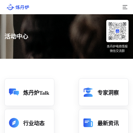
首页
活动中心
产品介绍
炼丹炉电商情报
微信交流群
大数据
行业数据
品牌数据
店铺数据
炼丹炉Talk
专家洞察
商品库
分析
行业动态
最新资讯
组合洞察