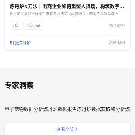
炼丹炉X刀法｜电商企业如何重塑人货场，构筑数字化护城河？-杭州知衣科技
关于我们
炼丹炉究竟好不好用？来看看刀法年度品效峰会上的客户都怎么说～
公司介绍
刀法
电商选品
2023/02/23
合作伙伴计划
浏览
4,901
知衣炼丹炉
商机推荐
行业报告
专家洞察
电子宠物数据分析
炼丹炉数据报告
炼丹炉数据获取和分析
炼丹
查看全部