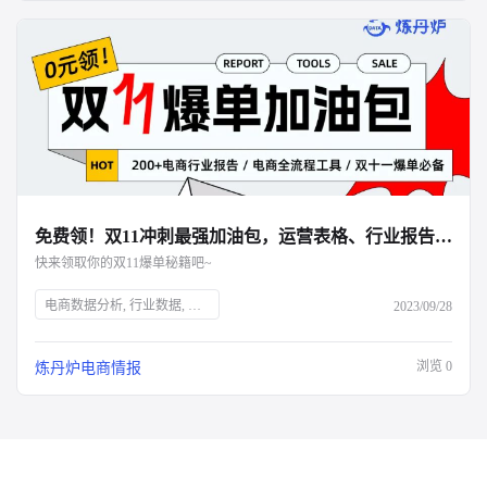
免费领！双11冲刺最强加油包，运营表格、行业报告、面试资料全都有！
快来领取你的双11爆单秘籍吧~
电商数据分析, 行业数据, 品牌数据, 店铺数据, 商品数据, 炼丹炉, 双十一大促, 运营表格, 行业报告, 面试资料, 电商干货包, 免费领取, 大促销售目标规划, 流量渠道复盘, 会员数据复盘, 电商部门绩效晋升, 电商运营利润分析, 出入库明细登记, 库存预警, 电商推广运营计划, 店铺运营每日流水记账, 店铺运营成本统计, 数据洞察, 市场消费趋势, 数字化驱动, 佛系经济, 大健康趋势, 护肤品功能性原料, 户外行业机会点, 男士护肤, 演出经济增长, 年轻人观察
2023/09/28
浏览
0
炼丹炉电商情报