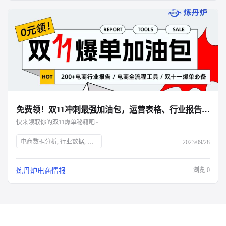
免费领！双11冲刺最强加油包，运营表格、行业报告、面试资料全都有！
快来领取你的双11爆单秘籍吧~
电商数据分析, 行业数据, 品牌数据, 店铺数据, 商品数据, 炼丹炉, 双十一大促, 运营表格, 行业报告, 面试资料, 电商干货包, 免费领取, 大促销售目标规划, 流量渠道复盘, 会员数据复盘, 电商部门绩效晋升, 电商运营利润分析, 出入库明细登记, 库存预警, 电商推广运营计划, 店铺运营每日流水记账, 店铺运营成本统计, 数据洞察, 市场消费趋势, 数字化驱动, 佛系经济, 大健康趋势, 护肤品功能性原料, 户外行业机会点, 男士护肤, 演出经济增长, 年轻人观察
2023/09/28
浏览
0
炼丹炉电商情报