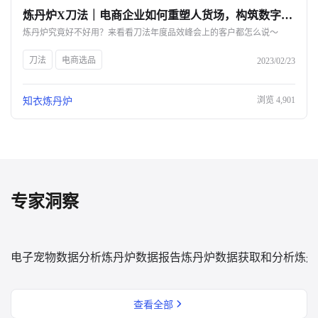
炼丹炉X刀法｜电商企业如何重塑人货场，构筑数字化护城河？-杭州知衣科技
关于我们
炼丹炉究竟好不好用？来看看刀法年度品效峰会上的客户都怎么说～
公司介绍
刀法
电商选品
2023/02/23
合作伙伴计划
浏览
4,901
知衣炼丹炉
商机推荐
行业报告
专家洞察
电子宠物数据分析
炼丹炉数据报告
炼丹炉数据获取和分析
炼丹
查看全部