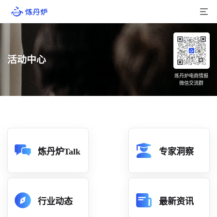
首页
活动中心
产品介绍
炼丹炉电商情报
微信交流群
大数据
行业数据
品牌数据
店铺数据
炼丹炉Talk
专家洞察
商品库
分析
行业动态
最新资讯
组合洞察