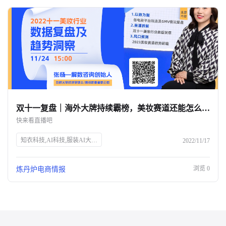
双十一复盘｜海外大牌持续霸榜，美妆赛道还能怎么玩？-杭州知衣科技
快来看直播吧
知衣科技,AI科技,服装AI大数据,双十一,美妆行业,数据洞察,电商直播,炼丹炉Talk,张杨,解数咨询,电商趋势,GMV分析,市场变化,品牌增长,获客成本,未来趋势
2022/11/17
浏览
0
炼丹炉电商情报