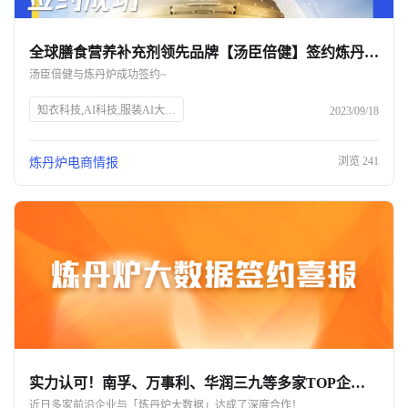
全球膳食营养补充剂领先品牌【汤臣倍健】签约炼丹炉大数据！
汤臣倍健与炼丹炉成功签约~
知衣科技,AI科技,服装AI大数据,头部企业,SEO优化
2023/09/18
浏览
241
炼丹炉电商情报
实力认可！南孚、万事利、华润三九等多家TOP企业与炼丹炉大数据达成深度合作
近日多家前沿企业与「炼丹炉大数据」达成了深度合作！