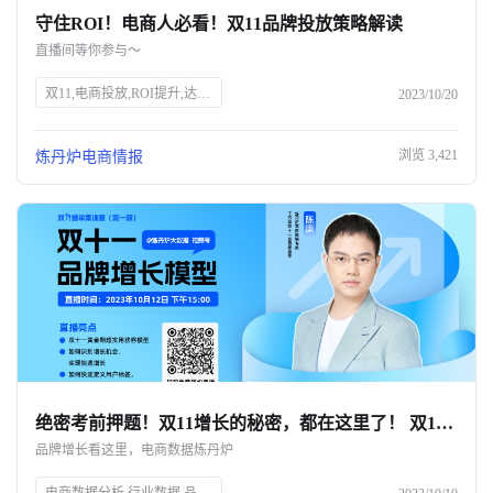
守住ROI！电商人必看！双11品牌投放策略解读
关于我们
直播间等你参与～
公司介绍
双11,电商投放,ROI提升,达人筛选,预算控制,品牌策略,抖、红平台,炼丹炉大数据,知衣科技,AI科技
2023/10/20
合作伙伴计划
浏览
3,421
炼丹炉电商情报
商机推荐
行业报告
绝密考前押题！双11增长的秘密，都在这里了！ 双11只能眼睁睁看着别人爆单？💔
品牌增长看这里，电商数据炼丹炉