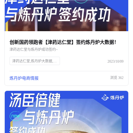
创新国药领跑者【津药达仁堂】签约炼丹炉大数据！
津药达仁堂与炼丹炉成功签约~
津药达仁堂,炼丹炉大数据,AI大数据,服装AI,知衣科技,全域AI大数据,商业趋势洞察,数据采集,数据分析,中药企业,中华老字号,药品生产,医药研发,电商平台,品牌增长
2023/10/09
浏览
362
炼丹炉电商情报