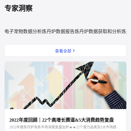
专家洞察
电子宠物数据分析
炼丹炉数据报告
炼丹炉数据获取和分析
炼丹
查看全部
2022年度回顾｜22个高增长赛道&5大消费趋势复盘
2022年度炼丹炉淘系市场深度复盘出炉🔥🔥22个潜力品类及5大市场趋势解读，点击文章阅读～