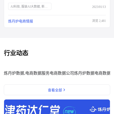
AI科技, 服装AI大数据, 新消费品牌, Z世代, 新中产, 银发经济, 宅经济, 户外经济, 情绪消费, 短视频营销, 直播营销, 登山, 垂钓, 露营, 滑雪, 防疫政策, 保健意识, 宠物经济, 国货崛起
2023/01/13
浏览
2,481
炼丹炉电商情报
行业动态
炼丹炉数据,电商数据服务
电商数据公司
炼丹炉数据
电商数据
查看全部