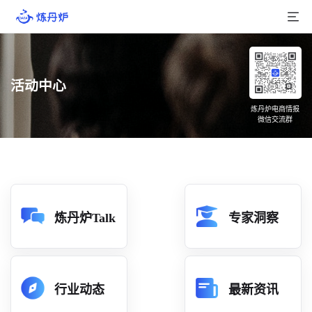
首页
活动中心
产品介绍
炼丹炉电商情报
微信交流群
大数据
行业数据
品牌数据
店铺数据
炼丹炉Talk
专家洞察
商品库
分析
行业动态
最新资讯
组合洞察