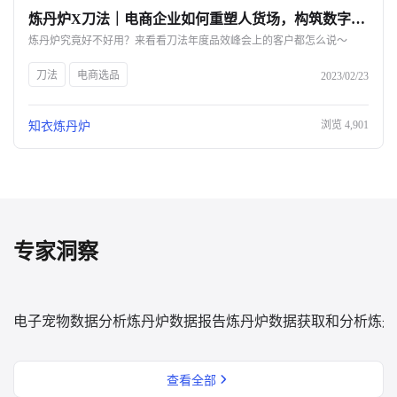
炼丹炉X刀法｜电商企业如何重塑人货场，构筑数字化护城河？-杭州知衣科技
关于我们
炼丹炉究竟好不好用？来看看刀法年度品效峰会上的客户都怎么说～
公司介绍
刀法
电商选品
2023/02/23
合作伙伴计划
浏览
4,901
知衣炼丹炉
商机推荐
行业报告
专家洞察
电子宠物数据分析
炼丹炉数据报告
炼丹炉数据获取和分析
炼丹
查看全部