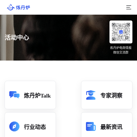
首页
活动中心
产品介绍
炼丹炉电商情报
微信交流群
大数据
行业数据
品牌数据
店铺数据
炼丹炉Talk
专家洞察
商品库
分析
行业动态
最新资讯
组合洞察