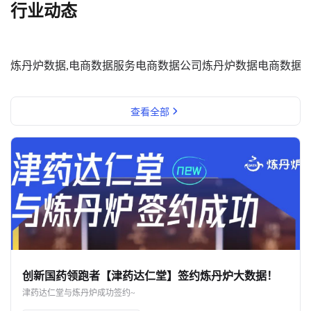
行业动态
炼丹炉数据,电商数据服务
电商数据公司
炼丹炉数据
电商数据
查看全部
创新国药领跑者【津药达仁堂】签约炼丹炉大数据！
津药达仁堂与炼丹炉成功签约~