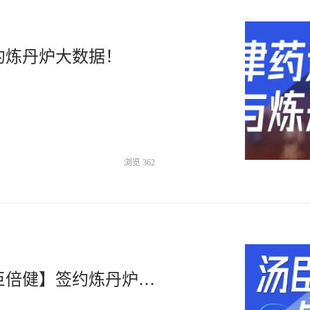
约炼丹炉大数据！
浏览
362
全球膳食营养补充剂领先品牌【汤臣倍健】签约炼丹炉大数据！