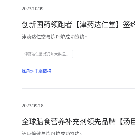
2023/10/09
创新国药领跑者【津药达仁堂】签
津药达仁堂与炼丹炉成功签约~
津药达仁堂,炼丹炉大数据,AI大数据,服装AI,知衣科技,全域AI大数据,商业趋势洞察,数据采集,数据分析,中药企业,中华老字号,药品生产,医药研发,电商平台,品牌增长
炼丹炉电商情报
2023/09/18
汤臣倍健与炼丹炉成功签约~