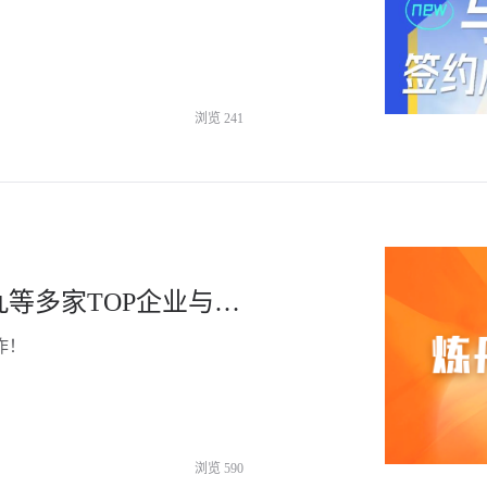
浏览
241
实力认可！南孚、万事利、华润三九等多家TOP企业与炼丹炉大数据达成深度合作
作！
浏览
590