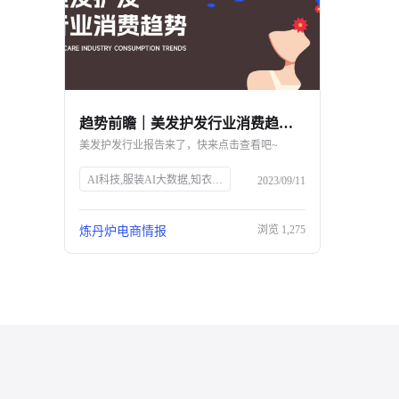
趋势前瞻｜美发护发行业消费趋势报告
美发护发行业报告来了，快来点击查看吧~
AI科技,服装AI大数据,知衣科技,头皮护理,防脱生发,美发护发行业,消费趋势,高端头皮精油,洗发水功效,消费者安全,中草药防脱,丰盈蓬松,免洗喷雾,Spes诗裴丝
2023/09/11
浏览
1,275
炼丹炉电商情报