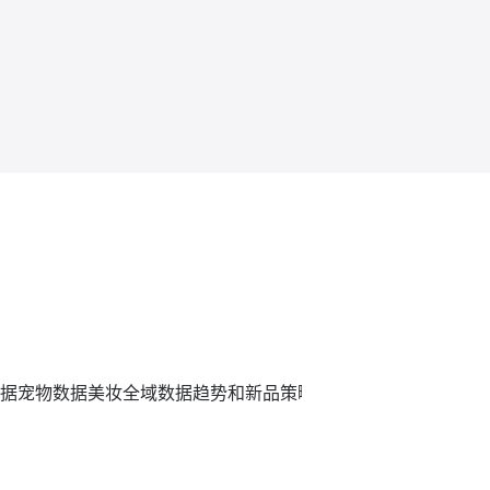
据
宠物数据
美妆全域数据趋势和新品策略
炼丹炉全域数据平台,