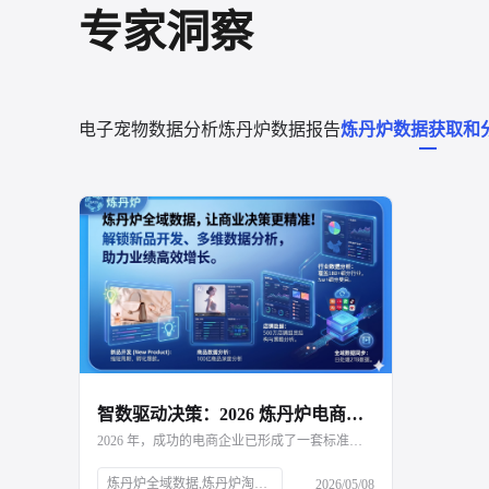
专家洞察
电子宠物数据分析
炼丹炉数据报告
炼丹炉数据获取和
智数驱动决策：2026 炼丹炉电商全域数据一体化平台深度解析
2026 年，成功的电商企业已形成了一套标准的工作流： 1.市场预判： 利用炼丹炉下钻三级品类，寻找高增长、低竞争的黑马赛道。 2.研发指导： 结合评价语义分析与属性交叉分析，确定新品的功能点与设计方向。 3.定价卡位： 参考细分品类的价格带分布，制定具备竞争力的初始定价。 4.动态调优： 实时监控竞品的改名与调价动作，利用炼丹炉的决策建议进行策略对冲。
炼丹炉全域数据,炼丹炉淘系数据分析
2026/05/08