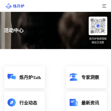
首页
活动中心
产品介绍
炼丹炉电商情报
微信交流群
大数据
行业数据
品牌数据
店铺数据
炼丹炉Talk
专家洞察
商品库
分析
行业动态
最新资讯
组合洞察