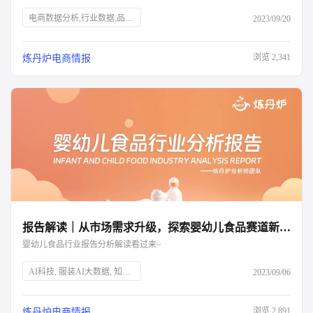
电商数据分析,行业数据,品牌数据,店铺数据,商品数据,炼丹炉,个护市场,口腔护理,身体护理,消费者需求,新锐国货,电商平台,抖音,小红书,气味经济,新媒体营销,全渠道布局,消费洞察,产品升级,细分市场
2023/09/20
浏览
2,341
炼丹炉电商情报
报告解读｜从市场需求升级，探索婴幼儿食品赛道新增量
婴幼儿食品行业报告分析解读看过来~
AI科技, 服装AI大数据, 知衣科技, 母婴市场, 婴幼儿食品, 育儿趋势, 二三胎政策, 效率育儿, 婴幼儿营养品, 特殊配方奶粉, 乳铁蛋白, 雀巢, 超启能恩, 水解蛋白, 市场分析, 消费升级
2023/09/06
浏览
2,891
炼丹炉电商情报