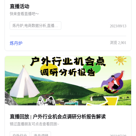
直播活动
关于我们
快来查看直播吧～
公司介绍
炼丹炉,电商数据分析,直播行业解读,宠物行业解读,知衣科技,AI大数据,服装AI
2023/09/13
合作伙伴计划
浏览
2,901
炼丹炉
商机推荐
行业报告
直播回放 | 户外行业机会点调研分析报告解读
错过直播朋友可点击查看回放~