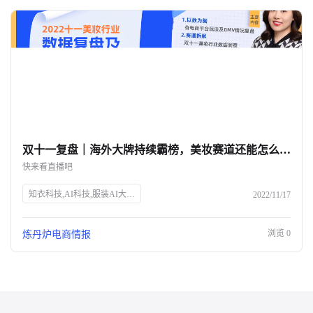
双十一复盘｜海外大牌持续霸榜，美妆赛道还能怎么玩？-杭州知衣科技
快来看直播吧
知衣科技,AI科技,服装AI大数据,双十一,美妆行业,数据洞察,电商直播,炼丹炉Talk,张杨,解数咨询,电商趋势,GMV分析,市场变化,品牌增长,获客成本,未来趋势
2022/11/17
浏览
0
炼丹炉电商情报