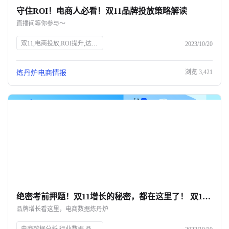
守住ROI！电商人必看！双11品牌投放策略解读
关于我们
直播间等你参与～
公司介绍
双11,电商投放,ROI提升,达人筛选,预算控制,品牌策略,抖、红平台,炼丹炉大数据,知衣科技,AI科技
2023/10/20
合作伙伴计划
浏览
3,421
炼丹炉电商情报
商机推荐
行业报告
绝密考前押题！双11增长的秘密，都在这里了！ 双11只能眼睁睁看着别人爆单？💔
品牌增长看这里，电商数据炼丹炉