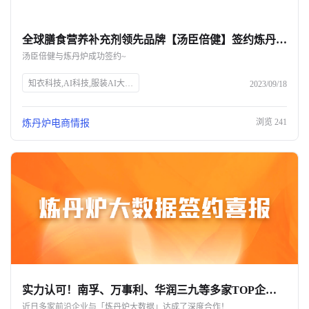
全球膳食营养补充剂领先品牌【汤臣倍健】签约炼丹炉大数据！
汤臣倍健与炼丹炉成功签约~
知衣科技,AI科技,服装AI大数据,头部企业,SEO优化
2023/09/18
浏览
241
炼丹炉电商情报
实力认可！南孚、万事利、华润三九等多家TOP企业与炼丹炉大数据达成深度合作
近日多家前沿企业与「炼丹炉大数据」达成了深度合作！