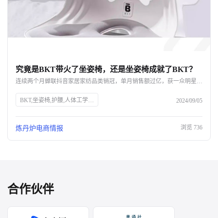
究竟是BKT带火了坐姿椅，还是坐姿椅成就了BKT？
连续两个月蝉联抖音家居家纺品类销冠，单月销售额过亿，获一众明星网红力挺，BKT如何凭借一款坐姿椅实现声量销量双开花？ 即便不断被质疑是“智商税”，好评率却依旧高达98%，成为打工人的新一代工位搭子，BKT坐姿椅爆单的背后，又命中了哪些网红密码？ 究竟是BKT带火了坐姿椅，还是坐姿椅成就了BKT呢？
BKT,坐姿椅,护腰,人体工学,抖音,家居家纺,销量,网红,品牌力,电商布局,直播带货,消费者需求
2024/09/05
浏览
736
炼丹炉电商情报
合作伙伴