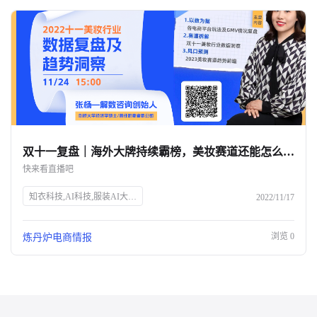
双十一复盘｜海外大牌持续霸榜，美妆赛道还能怎么玩？-杭州知衣科技
快来看直播吧
知衣科技,AI科技,服装AI大数据,双十一,美妆行业,数据洞察,电商直播,炼丹炉Talk,张杨,解数咨询,电商趋势,GMV分析,市场变化,品牌增长,获客成本,未来趋势
2022/11/17
浏览
0
炼丹炉电商情报