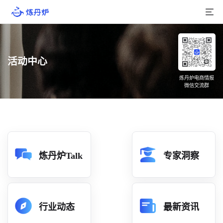
首页
活动中心
产品介绍
炼丹炉电商情报
微信交流群
大数据
行业数据
品牌数据
店铺数据
炼丹炉Talk
专家洞察
商品库
分析
行业动态
最新资讯
组合洞察