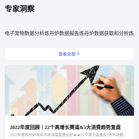
专家洞察
电子宠物数据分析
炼丹炉数据报告
炼丹炉数据获取和分析
炼丹
查看全部
2022年度回顾｜22个高增长赛道&5大消费趋势复盘
2022年度炼丹炉淘系市场深度复盘出炉🔥🔥22个潜力品类及5大市场趋势解读，点击文章阅读～