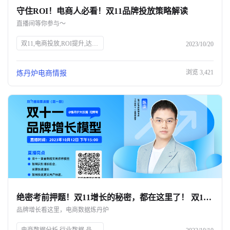
守住ROI！电商人必看！双11品牌投放策略解读
关于我们
直播间等你参与～
公司介绍
双11,电商投放,ROI提升,达人筛选,预算控制,品牌策略,抖、红平台,炼丹炉大数据,知衣科技,AI科技
2023/10/20
合作伙伴计划
浏览
3,421
炼丹炉电商情报
商机推荐
行业报告
绝密考前押题！双11增长的秘密，都在这里了！ 双11只能眼睁睁看着别人爆单？💔
品牌增长看这里，电商数据炼丹炉