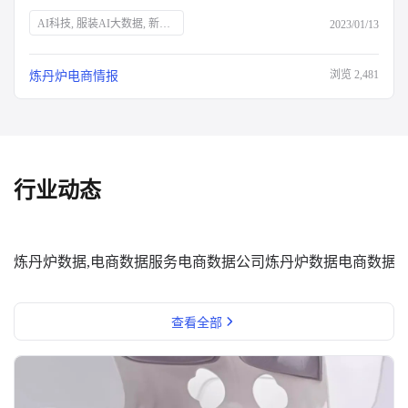
AI科技, 服装AI大数据, 新消费品牌, Z世代, 新中产, 银发经济, 宅经济, 户外经济, 情绪消费, 短视频营销, 直播营销, 登山, 垂钓, 露营, 滑雪, 防疫政策, 保健意识, 宠物经济, 国货崛起
2023/01/13
浏览
2,481
炼丹炉电商情报
行业动态
炼丹炉数据,电商数据服务
电商数据公司
炼丹炉数据
电商数据
查看全部