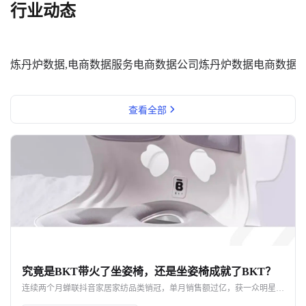
行业动态
炼丹炉数据,电商数据服务
电商数据公司
炼丹炉数据
电商数据
查看全部
究竟是BKT带火了坐姿椅，还是坐姿椅成就了BKT？
连续两个月蝉联抖音家居家纺品类销冠，单月销售额过亿，获一众明星网红力挺，BKT如何凭借一款坐姿椅实现声量销量双开花？ 即便不断被质疑是“智商税”，好评率却依旧高达98%，成为打工人的新一代工位搭子，BKT坐姿椅爆单的背后，又命中了哪些网红密码？ 究竟是BKT带火了坐姿椅，还是坐姿椅成就了BKT呢？