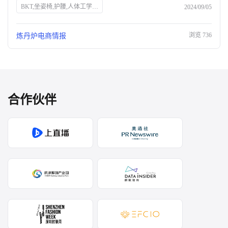
BKT,坐姿椅,护腰,人体工学,抖音,家居家纺,销量,网红,品牌力,电商布局,直播带货,消费者需求
2024/09/05
浏览
736
炼丹炉电商情报
合作伙伴