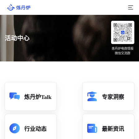
首页
活动中心
产品介绍
炼丹炉电商情报
微信交流群
大数据
行业数据
品牌数据
店铺数据
炼丹炉Talk
专家洞察
商品库
分析
行业动态
最新资讯
组合洞察