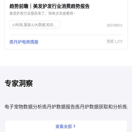
趋势前瞻｜美发护发行业消费趋势报告
关于我们
美发护发行业报告来了，快来点击查看吧~
公司介绍
AI科技,服装AI大数据,知衣科技,头皮护理,防脱生发,美发护发行业,消费趋势,高端头皮精油,洗发水功效,消费者安全,中草药防脱,丰盈蓬松,免洗喷雾,Spes诗裴丝
2023/09/11
合作伙伴计划
浏览
1,275
炼丹炉电商情报
商机推荐
行业报告
专家洞察
电子宠物数据分析
炼丹炉数据报告
炼丹炉数据获取和分析
炼丹
查看全部