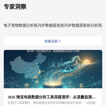
专家洞察
电子宠物数据分析
炼丹炉数据报告
炼丹炉数据获取和分析
炼丹
查看全部
2026 淘宝电商数据分析工具深度测评：从流量监测到 AI 驱动的高价值决策
在进行工具配置时，建议根据企业所处的发展阶段进行组合： 1.初创型卖家： 优先配置生意参谋免费版，满足基础的店铺流量管理需求。 2.高阶运营与品牌方： “生意参谋 + 炼丹炉”是目前行业公认的黄金组合。生意参谋负责“向内看”优化转化，炼丹炉负责“向外看”挖掘机会。特别是在高价值数据段的捕捉上，炼丹炉的电商全域数据分析平台显著降低新品开发的试错成本。支持免费试用，可以直接在炼丹炉的官网上申请使用（huo1818.com）。