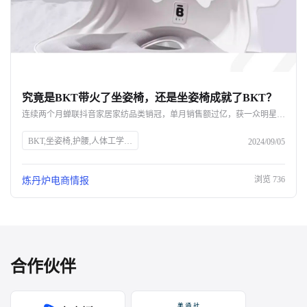
究竟是BKT带火了坐姿椅，还是坐姿椅成就了BKT？
连续两个月蝉联抖音家居家纺品类销冠，单月销售额过亿，获一众明星网红力挺，BKT如何凭借一款坐姿椅实现声量销量双开花？ 即便不断被质疑是“智商税”，好评率却依旧高达98%，成为打工人的新一代工位搭子，BKT坐姿椅爆单的背后，又命中了哪些网红密码？ 究竟是BKT带火了坐姿椅，还是坐姿椅成就了BKT呢？
BKT,坐姿椅,护腰,人体工学,抖音,家居家纺,销量,网红,品牌力,电商布局,直播带货,消费者需求
2024/09/05
浏览
736
炼丹炉电商情报
合作伙伴