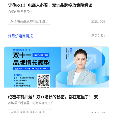
守住ROI！电商人必看！双11品牌投放策略解读
关于我们
直播间等你参与～
公司介绍
双11,电商投放,ROI提升,达人筛选,预算控制,品牌策略,抖、红平台,炼丹炉大数据,知衣科技,AI科技
2023/10/20
合作伙伴计划
浏览
3,421
炼丹炉电商情报
商机推荐
行业报告
绝密考前押题！双11增长的秘密，都在这里了！ 双11只能眼睁睁看着别人爆单？💔
品牌增长看这里，电商数据炼丹炉