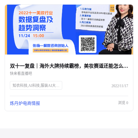
双十一复盘｜海外大牌持续霸榜，美妆赛道还能怎么玩？-杭州知衣科技
快来看直播吧
知衣科技,AI科技,服装AI大数据,双十一,美妆行业,数据洞察,电商直播,炼丹炉Talk,张杨,解数咨询,电商趋势,GMV分析,市场变化,品牌增长,获客成本,未来趋势
2022/11/17
浏览
0
炼丹炉电商情报