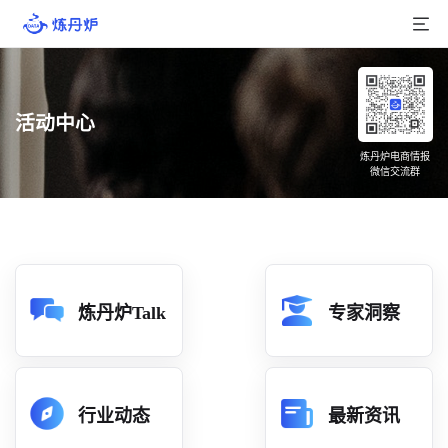
首页
活动中心
产品介绍
炼丹炉电商情报
微信交流群
大数据
行业数据
品牌数据
店铺数据
炼丹炉Talk
专家洞察
商品库
分析
行业动态
最新资讯
组合洞察