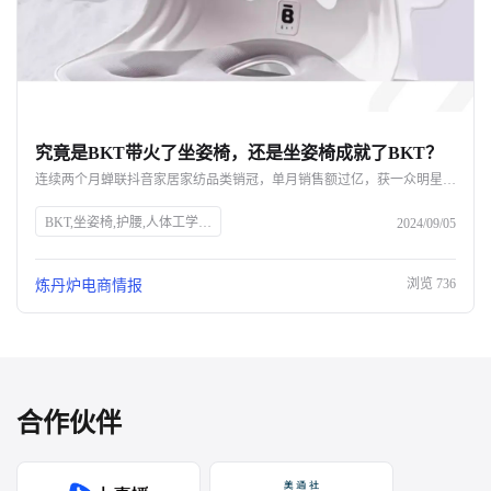
究竟是BKT带火了坐姿椅，还是坐姿椅成就了BKT？
连续两个月蝉联抖音家居家纺品类销冠，单月销售额过亿，获一众明星网红力挺，BKT如何凭借一款坐姿椅实现声量销量双开花？ 即便不断被质疑是“智商税”，好评率却依旧高达98%，成为打工人的新一代工位搭子，BKT坐姿椅爆单的背后，又命中了哪些网红密码？ 究竟是BKT带火了坐姿椅，还是坐姿椅成就了BKT呢？
BKT,坐姿椅,护腰,人体工学,抖音,家居家纺,销量,网红,品牌力,电商布局,直播带货,消费者需求
2024/09/05
浏览
736
炼丹炉电商情报
合作伙伴