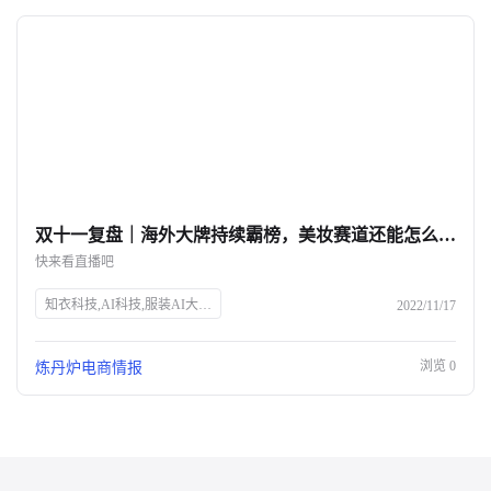
双十一复盘｜海外大牌持续霸榜，美妆赛道还能怎么玩？-杭州知衣科技
快来看直播吧
知衣科技,AI科技,服装AI大数据,双十一,美妆行业,数据洞察,电商直播,炼丹炉Talk,张杨,解数咨询,电商趋势,GMV分析,市场变化,品牌增长,获客成本,未来趋势
2022/11/17
浏览
0
炼丹炉电商情报