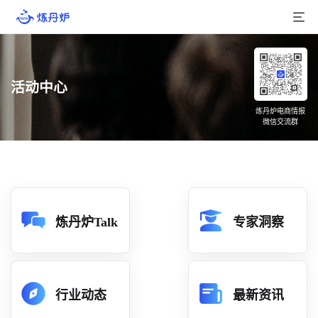
首页
活动中心
产品介绍
炼丹炉电商情报
微信交流群
大数据
行业数据
品牌数据
店铺数据
炼丹炉Talk
专家洞察
商品库
分析
行业动态
最新资讯
组合洞察