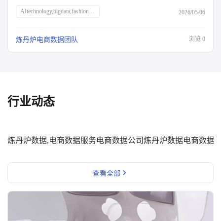
AItechnology,bigdata,fashionindustry,AIapplications,clothingdesign,marketanalysis,technologyinnovation,ZHIYITech,AIsolutions,data-drivendecisions,fashiontrends,retailtechnology,advancedanalytics,digitaltransformation,smartfashion
2026/05/06
浏览
0
炼丹炉电商数据团队
行业动态
炼丹炉数据,电商数据服务
电商数据公司
炼丹炉数据
电商数据
查看全部