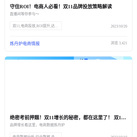
守住ROI！电商人必看！双11品牌投放策略解读
关于我们
直播间等你参与～
公司介绍
双11,电商投放,ROI提升,达人筛选,预算控制,品牌策略,抖、红平台,炼丹炉大数据,知衣科技,AI科技
2023/10/20
合作伙伴计划
浏览
3,421
炼丹炉电商情报
商机推荐
行业报告
绝密考前押题！双11增长的秘密，都在这里了！ 双11只能眼睁睁看着别人爆单？💔
品牌增长看这里，电商数据炼丹炉