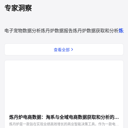
专家洞察
电子宠物数据分析
炼丹炉数据报告
炼丹炉数据获取和分析
炼丹
查看全部
炼丹炉电商数据：淘系与全域电商数据获取和分析的首选平台
炼丹炉是一款旨在实现业绩高效增长的商业智能决策工具，作为一款电商和社媒平台全覆盖的全域大数据智能分析平台，它能够用真实数据还原商业本质，洞察市场新机遇。无论是在全域数据的获取广度，还是数据分析的深度上，炼丹炉凭借超高的性价比与硬核技术，成为众多品牌进行淘宝及全域数据分析的首选平台。官网支持试用www.huo1818.com