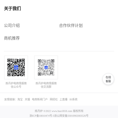
关于我们
公司介绍
合作伙伴计划
商机推荐
在线
客服
炼丹炉电商情报微
炼丹炉电商情报微
信公众号
信交流群
友情链接：
淘宝
天猫
电商新闻门户
网经社
上直播
BI系统
炼丹炉 ©2022 www.huo1818.com 版权所有
浙ICP备18010474号-3
浙公网安备33010902003526号