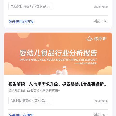
电商数据分析,行业数据,品牌数据,店铺数据,商品数据,炼丹炉,个护市场,口腔护理,身体护理,消费者需求,新锐国货,电商平台,抖音,小红书,气味经济,新媒体营销,全渠道布局,消费洞察,产品升级,细分市场
2023/09/20
浏览
2,341
炼丹炉电商情报
报告解读｜从市场需求升级，探索婴幼儿食品赛道新增量
婴幼儿食品行业报告分析解读看过来~
AI科技, 服装AI大数据, 知衣科技, 母婴市场, 婴幼儿食品, 育儿趋势, 二三胎政策, 效率育儿, 婴幼儿营养品, 特殊配方奶粉, 乳铁蛋白, 雀巢, 超启能恩, 水解蛋白, 市场分析, 消费升级
2023/09/06
浏览
2,891
炼丹炉电商情报