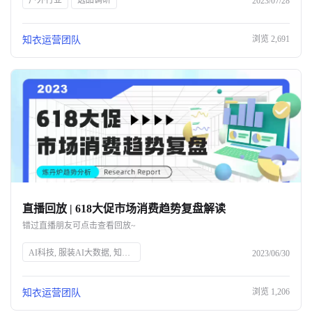
户外行业
选品调研
2023/07/28
浏览
2,691
知衣运营团队
直播回放 | 618大促市场消费趋势复盘解读
错过直播朋友可点击查看回放~
AI科技, 服装AI大数据, 知衣科技, 头部企业, 人工智能, 服装行业, 数据分析, 技术创新, 智能解决方案, 时尚技术
2023/06/30
浏览
1,206
知衣运营团队