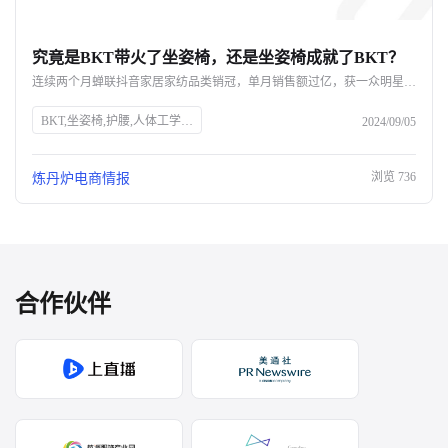
究竟是BKT带火了坐姿椅，还是坐姿椅成就了BKT？
连续两个月蝉联抖音家居家纺品类销冠，单月销售额过亿，获一众明星网红力挺，BKT如何凭借一款坐姿椅实现声量销量双开花？ 即便不断被质疑是“智商税”，好评率却依旧高达98%，成为打工人的新一代工位搭子，BKT坐姿椅爆单的背后，又命中了哪些网红密码？ 究竟是BKT带火了坐姿椅，还是坐姿椅成就了BKT呢？
BKT,坐姿椅,护腰,人体工学,抖音,家居家纺,销量,网红,品牌力,电商布局,直播带货,消费者需求
2024/09/05
浏览
736
炼丹炉电商情报
合作伙伴