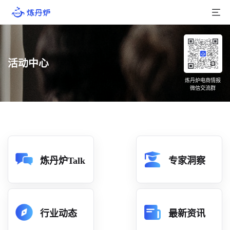
首页
活动中心
产品介绍
炼丹炉电商情报
微信交流群
大数据
行业数据
品牌数据
店铺数据
炼丹炉Talk
专家洞察
商品库
分析
行业动态
最新资讯
组合洞察