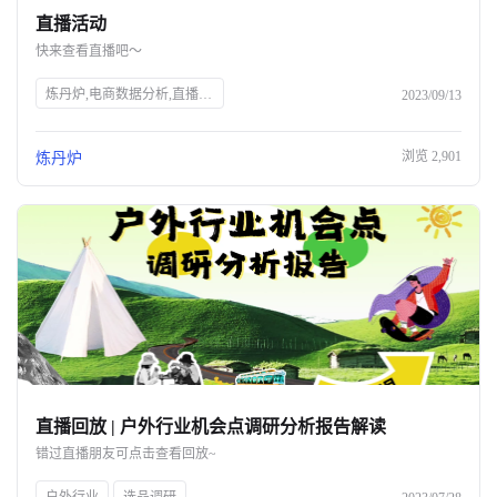
直播活动
关于我们
快来查看直播吧～
公司介绍
炼丹炉,电商数据分析,直播行业解读,宠物行业解读,知衣科技,AI大数据,服装AI
2023/09/13
合作伙伴计划
浏览
2,901
炼丹炉
商机推荐
行业报告
直播回放 | 户外行业机会点调研分析报告解读
错过直播朋友可点击查看回放~