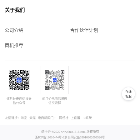
关于我们
公司介绍
合作伙伴计划
商机推荐
在线
客服
炼丹炉电商情报微
炼丹炉电商情报微
信公众号
信交流群
友情链接：
淘宝
天猫
电商新闻门户
网经社
上直播
BI系统
炼丹炉 ©2022 www.huo1818.com 版权所有
浙ICP备18010474号-3
浙公网安备33010902003526号