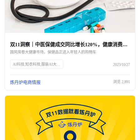
双11洞察｜中医保健成交同比增长120%，健康消费成双11囤货刚需
国风席卷大健康市场，保健品正进入年轻人的购物车
AI科技,知衣科技,服装AI大数据,双11,健康消费,保健食品,家用医疗器械,营养滋补品,天猫健康,传统中医保健,电子艾灸,按摩器材,电动刮痧仪,医疗器械家用化,呼吸机,制氧机,助听器,年轻消费者,健康管理,蓝帽子保健品
2023/10/27
浏览
2,891
炼丹炉电商情报