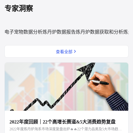
专家洞察
电子宠物数据分析
炼丹炉数据报告
炼丹炉数据获取和分析
炼丹
查看全部
2022年度回顾｜22个高增长赛道&5大消费趋势复盘
2022年度炼丹炉淘系市场深度复盘出炉🔥🔥22个潜力品类及5大市场趋势解读，点击文章阅读～