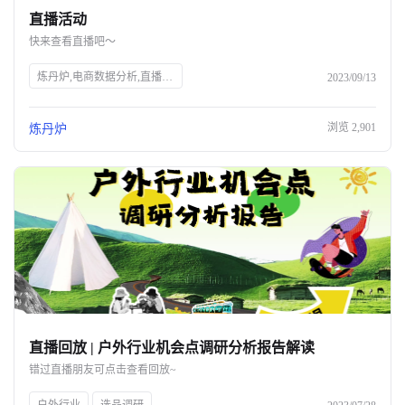
直播活动
关于我们
快来查看直播吧～
公司介绍
炼丹炉,电商数据分析,直播行业解读,宠物行业解读,知衣科技,AI大数据,服装AI
2023/09/13
合作伙伴计划
浏览
2,901
炼丹炉
商机推荐
行业报告
直播回放 | 户外行业机会点调研分析报告解读
错过直播朋友可点击查看回放~