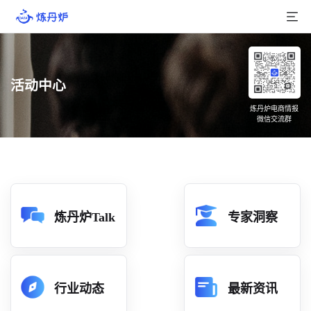
首页
活动中心
产品介绍
炼丹炉电商情报
微信交流群
大数据
行业数据
品牌数据
店铺数据
炼丹炉Talk
专家洞察
商品库
分析
行业动态
最新资讯
组合洞察