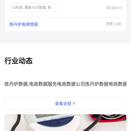
AI科技, 服装AI大数据, 新消费品牌, Z世代, 新中产, 银发经济, 宅经济, 户外经济, 情绪消费, 短视频营销, 直播营销, 登山, 垂钓, 露营, 滑雪, 防疫政策, 保健意识, 宠物经济, 国货崛起
2023/01/13
浏览
2,481
炼丹炉电商情报
行业动态
炼丹炉数据,电商数据服务
电商数据公司
炼丹炉数据
电商数据
查看全部