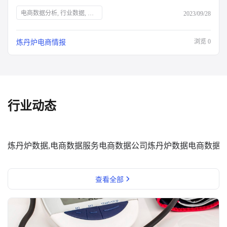
电商数据分析, 行业数据, 品牌数据, 店铺数据, 商品数据, 炼丹炉, 双十一大促, 运营表格, 行业报告, 面试资料, 电商干货包, 免费领取, 大促销售目标规划, 流量渠道复盘, 会员数据复盘, 电商部门绩效晋升, 电商运营利润分析, 出入库明细登记, 库存预警, 电商推广运营计划, 店铺运营每日流水记账, 店铺运营成本统计, 数据洞察, 市场消费趋势, 数字化驱动, 佛系经济, 大健康趋势, 护肤品功能性原料, 户外行业机会点, 男士护肤, 演出经济增长, 年轻人观察
2023/09/28
浏览
0
炼丹炉电商情报
行业动态
炼丹炉数据,电商数据服务
电商数据公司
炼丹炉数据
电商数据
查看全部