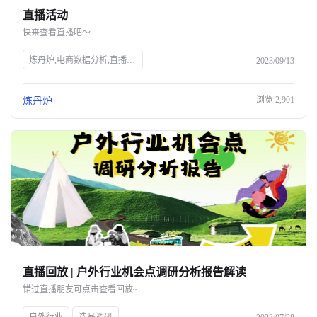
直播活动
关于我们
快来查看直播吧～
公司介绍
炼丹炉,电商数据分析,直播行业解读,宠物行业解读,知衣科技,AI大数据,服装AI
2023/09/13
合作伙伴计划
浏览
2,901
炼丹炉
商机推荐
行业报告
直播回放 | 户外行业机会点调研分析报告解读
错过直播朋友可点击查看回放~