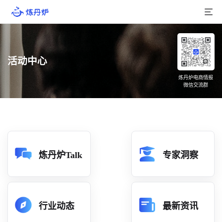
首页
活动中心
产品介绍
炼丹炉电商情报
微信交流群
大数据
行业数据
品牌数据
店铺数据
炼丹炉Talk
专家洞察
商品库
分析
行业动态
最新资讯
组合洞察