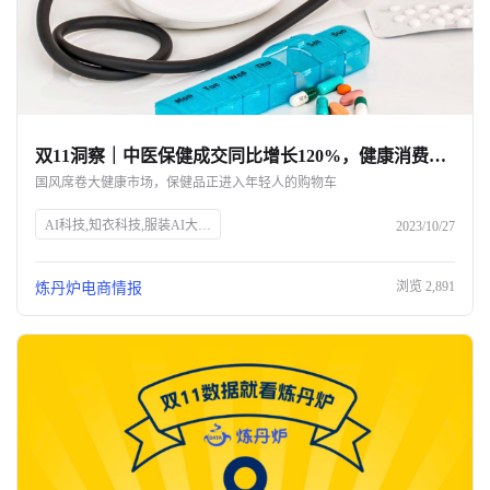
双11洞察｜中医保健成交同比增长120%，健康消费成双11囤货刚需
国风席卷大健康市场，保健品正进入年轻人的购物车
AI科技,知衣科技,服装AI大数据,双11,健康消费,保健食品,家用医疗器械,营养滋补品,天猫健康,传统中医保健,电子艾灸,按摩器材,电动刮痧仪,医疗器械家用化,呼吸机,制氧机,助听器,年轻消费者,健康管理,蓝帽子保健品
2023/10/27
浏览
2,891
炼丹炉电商情报