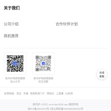
关于我们
公司介绍
合作伙伴计划
商机推荐
在线
客服
炼丹炉电商情报微
炼丹炉电商情报微
信公众号
信交流群
友情链接：
淘宝
天猫
电商新闻门户
网经社
上直播
BI系统
炼丹炉 ©2022 www.huo1818.com 版权所有
浙ICP备18010474号-3
浙公网安备33010902003526号