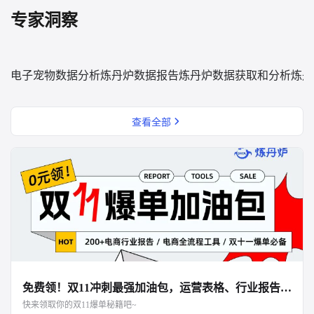
专家洞察
电子宠物数据分析
炼丹炉数据报告
炼丹炉数据获取和分析
炼丹
查看全部
免费领！双11冲刺最强加油包，运营表格、行业报告、面试资料全都有！
快来领取你的双11爆单秘籍吧~