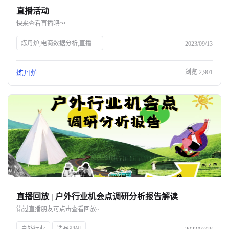
直播活动
关于我们
快来查看直播吧～
公司介绍
炼丹炉,电商数据分析,直播行业解读,宠物行业解读,知衣科技,AI大数据,服装AI
2023/09/13
合作伙伴计划
浏览
2,901
炼丹炉
商机推荐
行业报告
直播回放 | 户外行业机会点调研分析报告解读
错过直播朋友可点击查看回放~