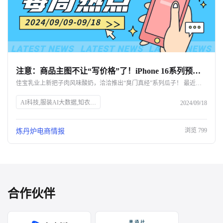
注意：商品主图不让“写价格”了！iPhone 16系列预售战绩出炉｜一周热点
佳宝乳业上新把子肉风味酸奶，洽洽推出“臭门真经”系列瓜子！ 最近消费圈还发生了哪些新鲜事？
AI科技,服装AI大数据,知衣科技,SEO优化,天猫双11新规,商品主图价格限制,淘工厂星厂牌计划,微信抖音电商入口,抖音CORE经营方法论,小红书中小商家增长,0添加生活方式,中秋节消费趋势,2024全球美护趋势报告,iPhone 16预售记录,TAKAMI关闭天猫旗舰店,青少年护肤市场,雀巢出售欧莱雅股份,李子园销售下滑,佳宝乳业新品,洽洽新口味瓜子
2024/09/18
浏览
799
炼丹炉电商情报
合作伙伴