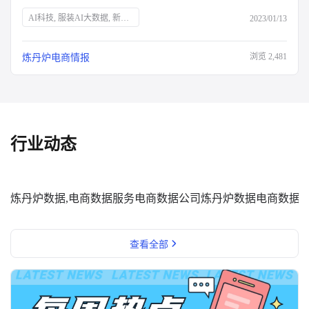
AI科技, 服装AI大数据, 新消费品牌, Z世代, 新中产, 银发经济, 宅经济, 户外经济, 情绪消费, 短视频营销, 直播营销, 登山, 垂钓, 露营, 滑雪, 防疫政策, 保健意识, 宠物经济, 国货崛起
2023/01/13
浏览
2,481
炼丹炉电商情报
行业动态
炼丹炉数据,电商数据服务
电商数据公司
炼丹炉数据
电商数据
查看全部