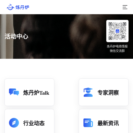
首页
活动中心
产品介绍
炼丹炉电商情报
微信交流群
大数据
行业数据
品牌数据
店铺数据
炼丹炉Talk
专家洞察
商品库
分析
行业动态
最新资讯
组合洞察