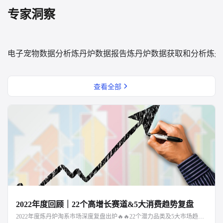
专家洞察
电子宠物数据分析
炼丹炉数据报告
炼丹炉数据获取和分析
炼丹
查看全部
2022年度回顾｜22个高增长赛道&5大消费趋势复盘
2022年度炼丹炉淘系市场深度复盘出炉🔥🔥22个潜力品类及5大市场趋势解读，点击文章阅读～