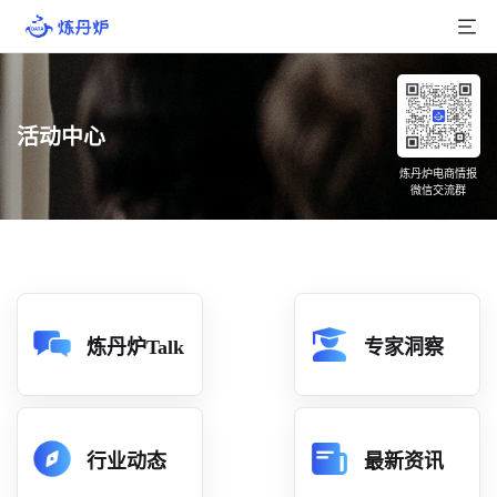
首页
活动中心
产品介绍
炼丹炉电商情报
微信交流群
大数据
行业数据
品牌数据
店铺数据
炼丹炉Talk
专家洞察
商品库
分析
行业动态
最新资讯
组合洞察