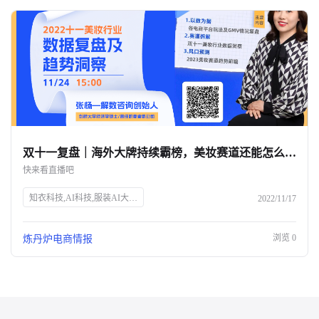
双十一复盘｜海外大牌持续霸榜，美妆赛道还能怎么玩？-杭州知衣科技
快来看直播吧
知衣科技,AI科技,服装AI大数据,双十一,美妆行业,数据洞察,电商直播,炼丹炉Talk,张杨,解数咨询,电商趋势,GMV分析,市场变化,品牌增长,获客成本,未来趋势
2022/11/17
浏览
0
炼丹炉电商情报