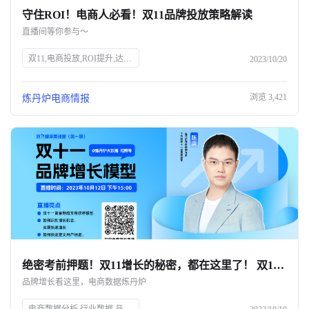
守住ROI！电商人必看！双11品牌投放策略解读
关于我们
直播间等你参与～
公司介绍
双11,电商投放,ROI提升,达人筛选,预算控制,品牌策略,抖、红平台,炼丹炉大数据,知衣科技,AI科技
2023/10/20
合作伙伴计划
浏览
3,421
炼丹炉电商情报
商机推荐
行业报告
绝密考前押题！双11增长的秘密，都在这里了！ 双11只能眼睁睁看着别人爆单？💔
品牌增长看这里，电商数据炼丹炉