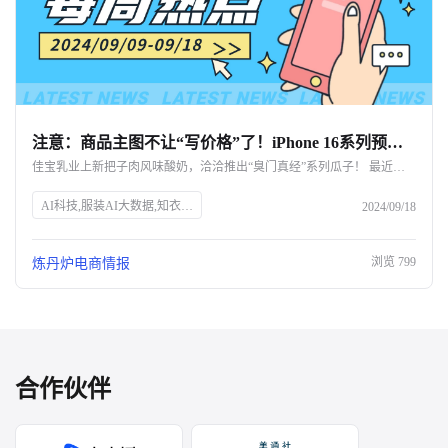
注意：商品主图不让“写价格”了！iPhone 16系列预售战绩出炉｜一周热点
佳宝乳业上新把子肉风味酸奶，洽洽推出“臭门真经”系列瓜子！ 最近消费圈还发生了哪些新鲜事？
AI科技,服装AI大数据,知衣科技,SEO优化,天猫双11新规,商品主图价格限制,淘工厂星厂牌计划,微信抖音电商入口,抖音CORE经营方法论,小红书中小商家增长,0添加生活方式,中秋节消费趋势,2024全球美护趋势报告,iPhone 16预售记录,TAKAMI关闭天猫旗舰店,青少年护肤市场,雀巢出售欧莱雅股份,李子园销售下滑,佳宝乳业新品,洽洽新口味瓜子
2024/09/18
浏览
799
炼丹炉电商情报
合作伙伴