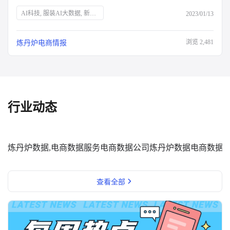
AI科技, 服装AI大数据, 新消费品牌, Z世代, 新中产, 银发经济, 宅经济, 户外经济, 情绪消费, 短视频营销, 直播营销, 登山, 垂钓, 露营, 滑雪, 防疫政策, 保健意识, 宠物经济, 国货崛起
2023/01/13
浏览
2,481
炼丹炉电商情报
行业动态
炼丹炉数据,电商数据服务
电商数据公司
炼丹炉数据
电商数据
查看全部