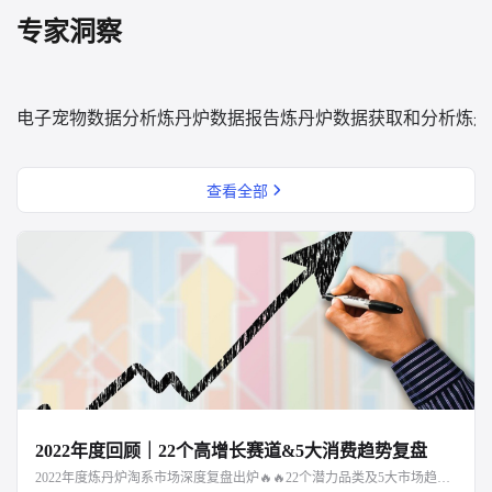
专家洞察
电子宠物数据分析
炼丹炉数据报告
炼丹炉数据获取和分析
炼丹
查看全部
2022年度回顾｜22个高增长赛道&5大消费趋势复盘
2022年度炼丹炉淘系市场深度复盘出炉🔥🔥22个潜力品类及5大市场趋势解读，点击文章阅读～