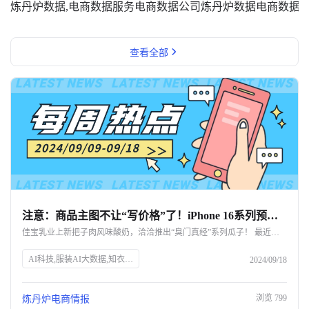
炼丹炉数据,电商数据服务
电商数据公司
炼丹炉数据
电商数据
查看全部
注意：商品主图不让“写价格”了！iPhone 16系列预售战绩出炉｜一周热点
佳宝乳业上新把子肉风味酸奶，洽洽推出“臭门真经”系列瓜子！ 最近消费圈还发生了哪些新鲜事？
AI科技,服装AI大数据,知衣科技,SEO优化,天猫双11新规,商品主图价格限制,淘工厂星厂牌计划,微信抖音电商入口,抖音CORE经营方法论,小红书中小商家增长,0添加生活方式,中秋节消费趋势,2024全球美护趋势报告,iPhone 16预售记录,TAKAMI关闭天猫旗舰店,青少年护肤市场,雀巢出售欧莱雅股份,李子园销售下滑,佳宝乳业新品,洽洽新口味瓜子
2024/09/18
浏览
799
炼丹炉电商情报