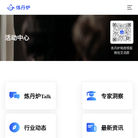
首页
活动中心
产品介绍
炼丹炉电商情报
微信交流群
大数据
行业数据
品牌数据
店铺数据
炼丹炉Talk
专家洞察
商品库
分析
行业动态
最新资讯
组合洞察