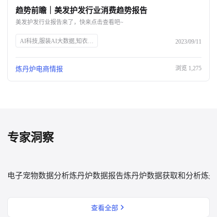
趋势前瞻｜美发护发行业消费趋势报告
关于我们
美发护发行业报告来了，快来点击查看吧~
公司介绍
AI科技,服装AI大数据,知衣科技,头皮护理,防脱生发,美发护发行业,消费趋势,高端头皮精油,洗发水功效,消费者安全,中草药防脱,丰盈蓬松,免洗喷雾,Spes诗裴丝
2023/09/11
合作伙伴计划
浏览
1,275
炼丹炉电商情报
商机推荐
行业报告
专家洞察
电子宠物数据分析
炼丹炉数据报告
炼丹炉数据获取和分析
炼丹
查看全部