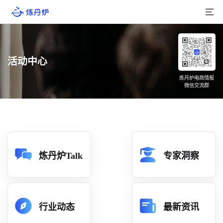
首页
活动中心
产品介绍
炼丹炉电商情报
微信交流群
大数据
行业数据
品牌数据
店铺数据
炼丹炉Talk
专家洞察
商品库
分析
行业动态
最新资讯
组合洞察