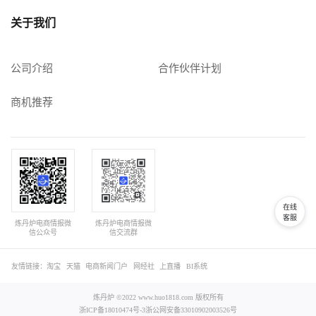
关于我们
公司介绍
合作伙伴计划
商机推荐
在线
客服
炼丹炉电商情报微
炼丹炉电商情报微
信公众号
信交流群
友情链接：
淘宝
天猫
电商新闻门户
网经社
上直播
BI系统
炼丹炉 ©2022 www.huo1818.com 版权所有
浙ICP备18010474号-3
浙公网安备33010902003526号