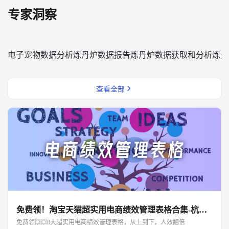
专家洞察
电子宠物数据分析
炼丹炉数据报告
炼丹炉数据获取和分析
炼丹
查看全部
免费领！淘宝天猫超实用电商绩效管理表格合集-杭州知衣科技
免费领💥💥8大超实用电商绩效管理表格，从上到下，人效翻倍