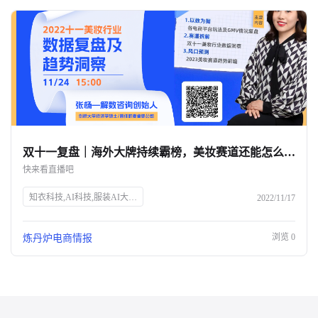
双十一复盘｜海外大牌持续霸榜，美妆赛道还能怎么玩？-杭州知衣科技
快来看直播吧
知衣科技,AI科技,服装AI大数据,双十一,美妆行业,数据洞察,电商直播,炼丹炉Talk,张杨,解数咨询,电商趋势,GMV分析,市场变化,品牌增长,获客成本,未来趋势
2022/11/17
浏览
0
炼丹炉电商情报