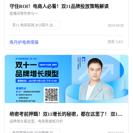
守住ROI！电商人必看！双11品牌投放策略解读
关于我们
直播间等你参与～
公司介绍
双11,电商投放,ROI提升,达人筛选,预算控制,品牌策略,抖、红平台,炼丹炉大数据,知衣科技,AI科技
2023/10/20
合作伙伴计划
浏览
3,421
炼丹炉电商情报
商机推荐
行业报告
绝密考前押题！双11增长的秘密，都在这里了！ 双11只能眼睁睁看着别人爆单？💔
品牌增长看这里，电商数据炼丹炉