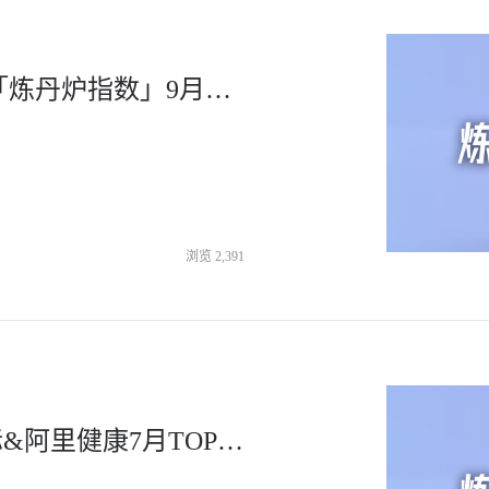
美妆、户外、宠物、母婴、厨电…「炼丹炉指数」9月TOP品牌榜
浏览
2,391
「炼丹炉指数」天猫超市&天猫国际&阿里健康7月TOP10品牌榜