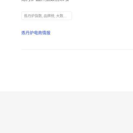
炼丹炉指数, 品牌榜, 大数据, 销售数据, 热度分, 行为事件分, 衰减因子, 月榜, 年榜, 天猫超市, 水饮类, 纯牛奶, 抽纸, 心相印, 天猫国际, 美妆, 防晒霜, 电子产品, 保健食品, Swiss, 阿里健康, 保健食品, 药品, 肠胃用药, 儿童维生素D, 钙片
炼丹炉电商情报