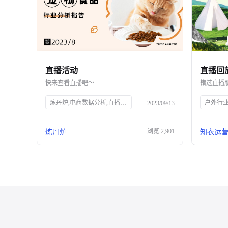
直播活动
快来查看直播吧～
错过直播
炼丹炉,电商数据分析,直播行业解读,宠物行业解读,知衣科技,AI大数据,服装AI
户外行
2023/09/13
浏览
2,901
炼丹炉
知衣运