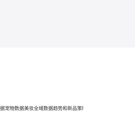
据
宠物数据
美妆全域数据趋势和新品策略
炼丹炉全域数据平台,