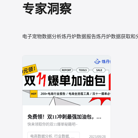
专家洞察
电子宠物数据分析
炼丹炉数据报告
炼丹炉数据获取和
免费领！双11冲刺最强加油包，运营表格、行业报告、面试资料全都有！
快来领取你的双11爆单秘籍吧~
电商数据分析, 行业数据, 品牌数据, 店铺数据, 商品数据, 炼丹炉, 双十一大促, 运营表格, 行业报告, 面试资料, 电商干货包, 免费领取, 大促销售目标规划, 流量渠道复盘, 会员数据复盘, 电商部门绩效晋升, 电商运营利润分析, 出入库明细登记, 库存预警, 电商推广运营计划, 店铺运营每日流水记账, 店铺运营成本统计, 数据洞察, 市场消费趋势, 数字化驱动, 佛系经济, 大健康趋势, 护肤品功能性原料, 户外行业机会点, 男士护肤, 演出经济增长, 年轻人观察
2023/09/28