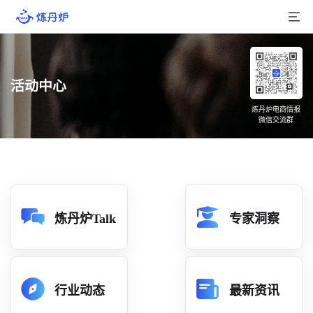
首页
活动中心
产品介绍
炼丹炉电商情报
微信交流群
大数据
行业数据
品牌数据
店铺数据
炼丹炉Talk
专家洞察
商品库
分析
行业动态
最新资讯
组合洞察