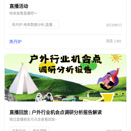
直播活动
关于我们
快来查看直播吧～
公司介绍
炼丹炉,电商数据分析,直播行业解读,宠物行业解读,知衣科技,AI大数据,服装AI
2023/09/13
合作伙伴计划
浏览
2,901
炼丹炉
商机推荐
行业报告
直播回放 | 户外行业机会点调研分析报告解读
错过直播朋友可点击查看回放~