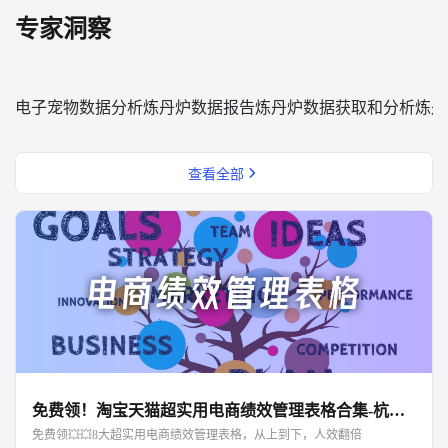
专家洞察
电子宠物数据分析
炼丹炉数据报告
炼丹炉数据获取和分析
炼丹
查看全部
免费领！淘宝天猫超实用电商绩效管理表格合集-杭州知衣科技
免费领💥💥8大超实用电商绩效管理表格，从上到下，人效翻倍