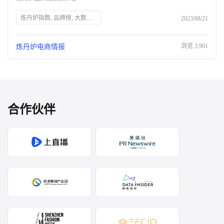
炼丹炉指数, 品牌榜, 大数据, 销售数据, 热度分, 行为事件分, 衰减因子, 月榜, 年榜, 天猫超市, 水饮类, 纯牛奶, 抽纸, 心相印, 天猫国际, 美妆, 防晒霜, 电子产品, 保健食品, Swiss, 阿里健康, 保健食品, 药品, 肠胃用药, 儿童维生素D, 钙片
2023/08/21
浏览
3,901
炼丹炉电商情报
合作伙伴