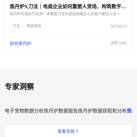
炼丹炉X刀法｜电商企业如何重塑人货场，构筑数字化护城河？-杭州知衣科技
关于我们
炼丹炉究竟好不好用？来看看刀法年度品效峰会上的客户都怎么说～
公司介绍
刀法
电商选品
2023/02/23
合作伙伴计划
浏览
4,901
知衣炼丹炉
商机推荐
行业报告
专家洞察
电子宠物数据分析
炼丹炉数据报告
炼丹炉数据获取和分析
炼丹
查看全部