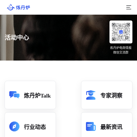
首页
活动中心
产品介绍
炼丹炉电商情报
微信交流群
大数据
行业数据
品牌数据
店铺数据
炼丹炉Talk
专家洞察
商品库
分析
行业动态
最新资讯
组合洞察