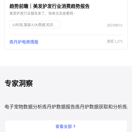
趋势前瞻｜美发护发行业消费趋势报告
关于我们
美发护发行业报告来了，快来点击查看吧~
公司介绍
AI科技,服装AI大数据,知衣科技,头皮护理,防脱生发,美发护发行业,消费趋势,高端头皮精油,洗发水功效,消费者安全,中草药防脱,丰盈蓬松,免洗喷雾,Spes诗裴丝
2023/09/11
合作伙伴计划
浏览
1,275
炼丹炉电商情报
商机推荐
行业报告
专家洞察
电子宠物数据分析
炼丹炉数据报告
炼丹炉数据获取和分析
炼丹
查看全部