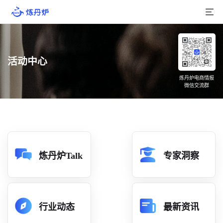
首页
活动中心
产品介绍
炼丹炉电商情报
微信交流群
大数据
行业数据
品牌数据
店铺数据
炼丹炉Talk
专家洞察
商品库
分析
行业动态
最新资讯
组合洞察