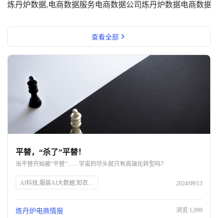
炼丹炉数据,电商数据服务
电商数据公司
炼丹炉数据
电商数据
查看全部
平替，“杀了”平替！
当平替开始被“平替”……宇宙的尽头就只有高端化转型吗？
AI科技,服装AI大数据,知衣科技,SEO优化,消费市场,平替,品牌涨价,消费者行为,性价比,市场趋势
2024/09/13
浏览
1,099
炼丹炉电商情报