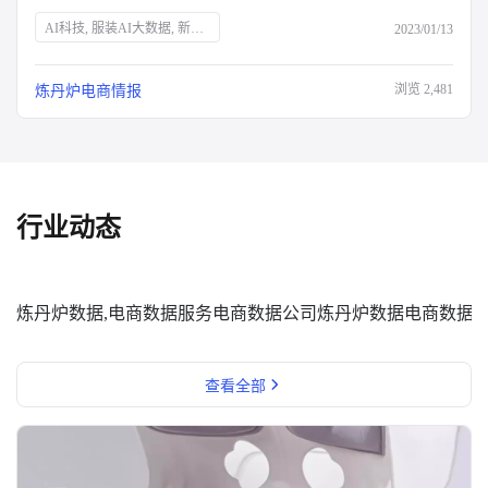
AI科技, 服装AI大数据, 新消费品牌, Z世代, 新中产, 银发经济, 宅经济, 户外经济, 情绪消费, 短视频营销, 直播营销, 登山, 垂钓, 露营, 滑雪, 防疫政策, 保健意识, 宠物经济, 国货崛起
2023/01/13
浏览
2,481
炼丹炉电商情报
行业动态
炼丹炉数据,电商数据服务
电商数据公司
炼丹炉数据
电商数据
查看全部