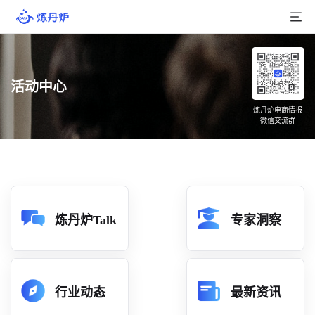
首页
活动中心
产品介绍
炼丹炉电商情报
微信交流群
大数据
行业数据
品牌数据
店铺数据
炼丹炉Talk
专家洞察
商品库
分析
行业动态
最新资讯
组合洞察