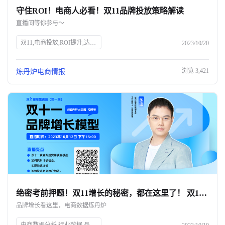
守住ROI！电商人必看！双11品牌投放策略解读
关于我们
直播间等你参与～
公司介绍
双11,电商投放,ROI提升,达人筛选,预算控制,品牌策略,抖、红平台,炼丹炉大数据,知衣科技,AI科技
2023/10/20
合作伙伴计划
浏览
3,421
炼丹炉电商情报
商机推荐
行业报告
绝密考前押题！双11增长的秘密，都在这里了！ 双11只能眼睁睁看着别人爆单？💔
品牌增长看这里，电商数据炼丹炉