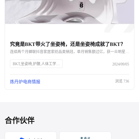
究竟是BKT带火了坐姿椅，还是坐姿椅成就了BKT？
连续两个月蝉联抖音家居家纺品类销冠，单月销售额过亿，获一众明星网红力挺，BKT如何凭借一款坐姿椅实现声量销量双开花？ 即便不断被质疑是“智商税”，好评率却依旧高达98%，成为打工人的新一代工位搭子，BKT坐姿椅爆单的背后，又命中了哪些网红密码？ 究竟是BKT带火了坐姿椅，还是坐姿椅成就了BKT呢？
BKT,坐姿椅,护腰,人体工学,抖音,家居家纺,销量,网红,品牌力,电商布局,直播带货,消费者需求
2024/09/05
浏览
736
炼丹炉电商情报
合作伙伴