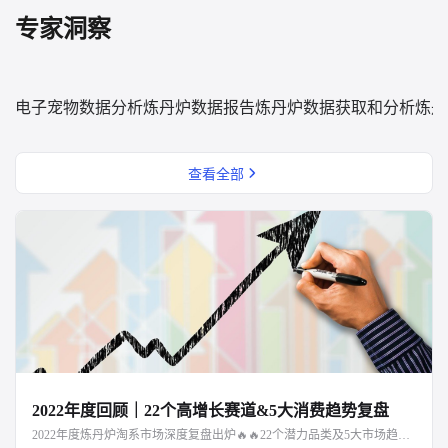
专家洞察
电子宠物数据分析
炼丹炉数据报告
炼丹炉数据获取和分析
炼丹
查看全部
2022年度回顾｜22个高增长赛道&5大消费趋势复盘
2022年度炼丹炉淘系市场深度复盘出炉🔥🔥22个潜力品类及5大市场趋势解读，点击文章阅读～