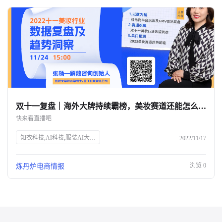
双十一复盘｜海外大牌持续霸榜，美妆赛道还能怎么玩？-杭州知衣科技
快来看直播吧
知衣科技,AI科技,服装AI大数据,双十一,美妆行业,数据洞察,电商直播,炼丹炉Talk,张杨,解数咨询,电商趋势,GMV分析,市场变化,品牌增长,获客成本,未来趋势
2022/11/17
浏览
0
炼丹炉电商情报