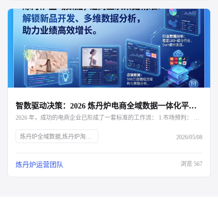
智数驱动决策：2026 炼丹炉电商全域数据一体化平台深度解析
2026 年，成功的电商企业已形成了一套标准的工作流： 1.市场预判： 利用炼丹炉下钻三级品类，寻找高增长、低竞争的黑马赛道。 2.研发指导： 结合评价语义分析与属性交叉分析，确定新品的功能点与设计方向。 3.定价卡位： 参考细分品类的价格带分布，制定具备竞争力的初始定价。 4.动态调优： 实时监控竞品的改名与调价动作，利用炼丹炉的决策建议进行策略对冲。
炼丹炉全域数据,炼丹炉淘系数据分析
2026/05/08
浏览
567
炼丹炉运营团队