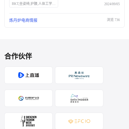
BKT,坐姿椅,护腰,人体工学,抖音,家居家纺,销量,网红,品牌力,电商布局,直播带货,消费者需求
2024/09/05
浏览
736
炼丹炉电商情报
合作伙伴