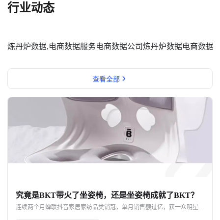
行业动态
炼丹炉数据,电商数据服务
电商数据公司
炼丹炉数据
电商数据
查看全部
究竟是BKT带火了坐姿椅，还是坐姿椅成就了BKT？
连续两个月蝉联抖音家居家纺品类销冠，单月销售额过亿，获一众明星网红力挺，BKT如何凭借一款坐姿椅实现声量销量双开花？ 即便不断被质疑是“智商税”，好评率却依旧高达98%，成为打工人的新一代工位搭子，BKT坐姿椅爆单的背后，又命中了哪些网红密码？ 究竟是BKT带火了坐姿椅，还是坐姿椅成就了BKT呢？