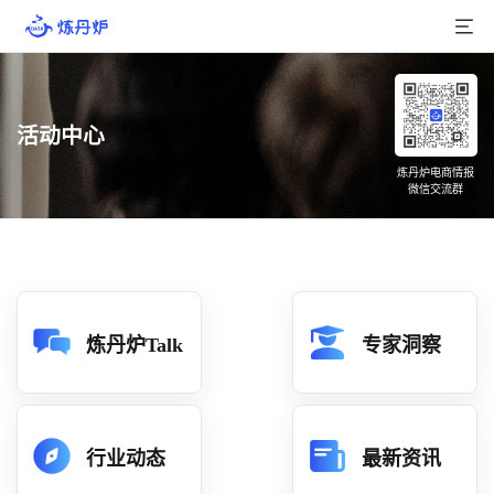
首页
活动中心
产品介绍
炼丹炉电商情报
微信交流群
大数据
行业数据
品牌数据
店铺数据
炼丹炉Talk
专家洞察
商品库
分析
行业动态
最新资讯
组合洞察