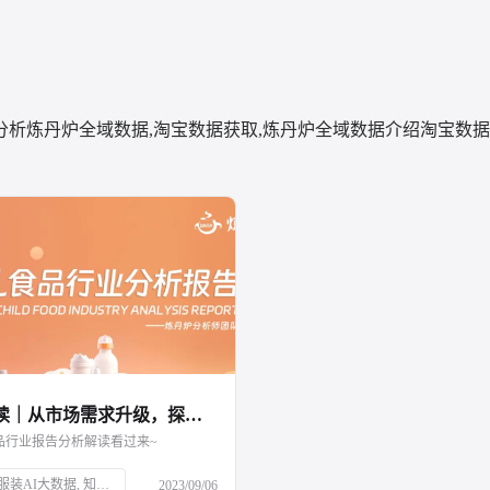
分析
炼丹炉全域数据,淘宝数据获取,炼丹炉全域数据介绍
淘宝数据
报告解读｜从市场需求升级，探索婴幼儿食品赛道新增量
品行业报告分析解读看过来~
AI科技, 服装AI大数据, 知衣科技, 母婴市场, 婴幼儿食品, 育儿趋势, 二三胎政策, 效率育儿, 婴幼儿营养品, 特殊配方奶粉, 乳铁蛋白, 雀巢, 超启能恩, 水解蛋白, 市场分析, 消费升级
2023/09/06