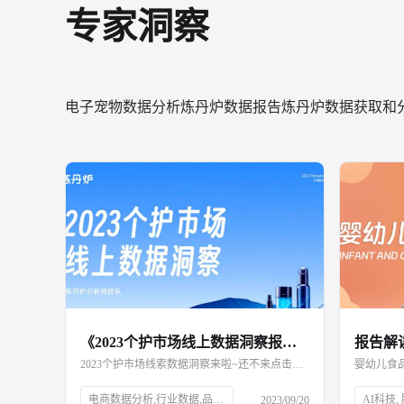
专家洞察
电子宠物数据分析
炼丹炉数据报告
炼丹炉数据获取和
《2023个护市场线上数据洞察报告》
2023个护市场线索数据洞察来啦~还不来点击查看嘛
婴幼儿食
电商数据分析,行业数据,品牌数据,店铺数据,商品数据,炼丹炉,个护市场,口腔护理,身体护理,消费者需求,新锐国货,电商平台,抖音,小红书,气味经济,新媒体营销,全渠道布局,消费洞察,产品升级,细分市场
2023/09/20