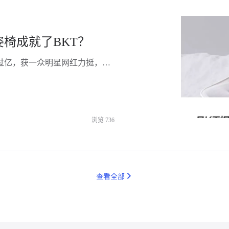
椅成就了BKT？
连续两个月蝉联抖音家居家纺品类销冠，单月销售额过亿，获一众明星网红力挺，BKT如何凭借一款坐姿椅实现声量销量双开花？ 即便不断被质疑是“智商税”，好评率却依旧高达98%，成为打工人的新一代工位搭子，BKT坐姿椅爆单的背后，又命中了哪些网红密码？ 究竟是BKT带火了坐姿椅，还是坐姿椅成就了BKT呢？
浏览
736
查看全部