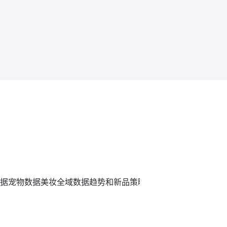
据
宠物数据
美妆全域数据趋势和新品策略
炼丹炉全域数据平台,