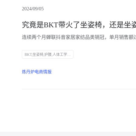
2024/09/05
究竟是BKT带火了坐姿椅，还是坐姿
BKT,坐姿椅,护腰,人体工学,抖音,家居家纺,销量,网红,品牌力,电商布局,直播带货,消费者需求
炼丹炉电商情报