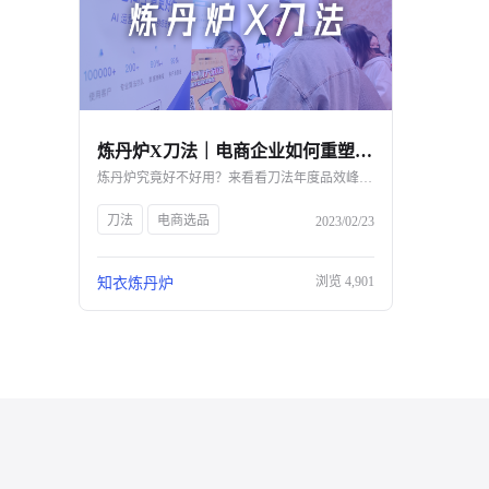
炼丹炉X刀法｜电商企业如何重塑人货场，构筑数字化护城河？-杭州知衣科技
炼丹炉究竟好不好用？来看看刀法年度品效峰会上的客户都怎么说～
刀法
电商选品
2023/02/23
浏览
4,901
知衣炼丹炉