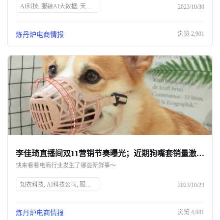
AI科技, 服装AI大数据, 天猫双11, 店播, 淘工厂, 国民宝贝, 抖音商城, GMV, 京东双11, 成交订单量, 知衣科技, 直播电商, 品牌直播, 电商平台, 双11大促
2023/10/30
浏览
2,901
炼丹炉电商情报
李佳琦直播间双11营销节奏曝光；近期狗嘴套销量激增｜一周热点
快来看看电商行业发生了哪些新鲜事～
知衣科技, AI科技公司, 服装AI大数据, 双11, 天猫开店潮, 新商家入驻, 淘宝百亿补贴, 京东延迟发货, 抖音商城好物节, 李佳琦直播间, 章小蕙带货, 欧莱雅停产DECLOR, 阿奇霉素需求, 狗嘴套销量, 武汉二厂汽水上市
2023/10/23
浏览
4,081
炼丹炉电商情报