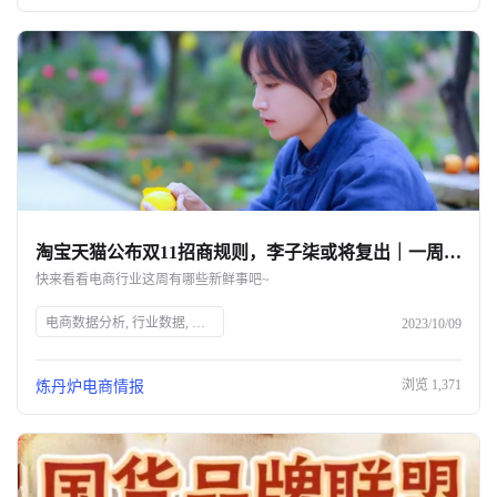
淘宝天猫公布双11招商规则，李子柒或将复出｜一周热点
快来看看电商行业这周有哪些新鲜事吧~
电商数据分析, 行业数据, 品牌数据, 店铺数据, 商品数据, 炼丹炉, 双11招商规则, 淘宝天猫, 优惠方式, 官方立减, 跨店满减, 淘宝问问, ChatGPT, 京东消费数据, 国庆消费趋势, 小红书双十一, 李子柒复出, 香奈儿涨价, 花王美妆品牌, 章小蕙直播, 免煮糙米饭, 天地壹号椰汁, 电商市场分析, 数据驱动营销
2023/10/09
浏览
1,371
炼丹炉电商情报