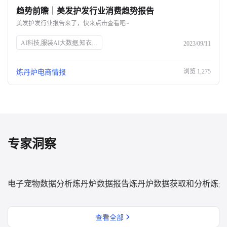
趋势前瞻｜美发护发行业消费趋势报告
关于我们
美发护发行业报告来了，快来点击查看吧~
公司介绍
AI科技,服装AI大数据,知衣科技,头皮护理,防脱生发,美发护发行业,消费趋势,高端头皮精油,洗发水功效,消费者安全,中草药防脱,丰盈蓬松,免洗喷雾,Spes诗裴丝
2023/09/11
合作伙伴计划
浏览
1,275
炼丹炉电商情报
商机推荐
行业报告
专家洞察
电子宠物数据分析
炼丹炉数据报告
炼丹炉数据获取和分析
炼丹
查看全部