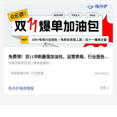
免费领！双11冲刺最强加油包，运营表格、行业报告、面试资料全都有！
快来领取你的双11爆单秘籍吧~
电商数据分析, 行业数据, 品牌数据, 店铺数据, 商品数据, 炼丹炉, 双十一大促, 运营表格, 行业报告, 面试资料, 电商干货包, 免费领取, 大促销售目标规划, 流量渠道复盘, 会员数据复盘, 电商部门绩效晋升, 电商运营利润分析, 出入库明细登记, 库存预警, 电商推广运营计划, 店铺运营每日流水记账, 店铺运营成本统计, 数据洞察, 市场消费趋势, 数字化驱动, 佛系经济, 大健康趋势, 护肤品功能性原料, 户外行业机会点, 男士护肤, 演出经济增长, 年轻人观察
2023/09/28
浏览
0
炼丹炉电商情报