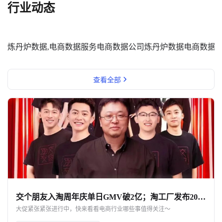
行业动态
炼丹炉数据,电商数据服务
电商数据公司
炼丹炉数据
电商数据
查看全部
交个朋友入淘周年庆单日GMV破2亿；淘工厂发布2023年度“国民宝贝”｜一周热点
大促紧张紧张进行中，快来看看电商行业哪些事值得关注～