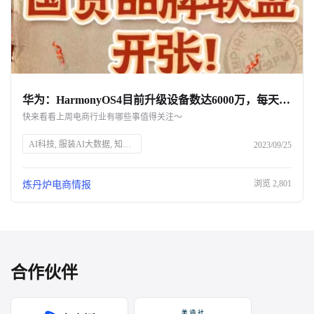
华为：HarmonyOS4目前升级设备数达6000万，每天增加120万用户｜一周热点
快来看看上周电商行业有哪些事值得关注～
AI科技, 服装AI大数据, 知衣科技, 淘宝, 国货超市, 抖音电商, 全域兴趣电商, 京东双11, 新商家增长, 淘宝报销机, 茅台, 德芙, 酒心巧克力, 花西子, 直播间互动, 日本资生堂, 营养补充剂, 周黑鸭, 财报, 完美日记, 仿生膜口红, 华为Mate60, HarmonyOS4
2023/09/25
浏览
2,801
炼丹炉电商情报
合作伙伴