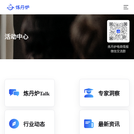
首页
活动中心
产品介绍
炼丹炉电商情报
微信交流群
大数据
行业数据
品牌数据
店铺数据
炼丹炉Talk
专家洞察
商品库
分析
行业动态
最新资讯
组合洞察