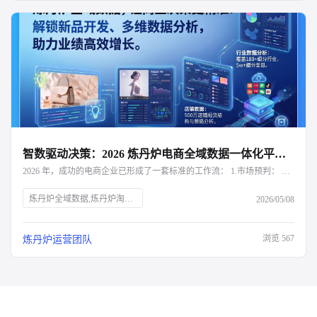
智数驱动决策：2026 炼丹炉电商全域数据一体化平台深度解析
2026 年，成功的电商企业已形成了一套标准的工作流： 1.市场预判： 利用炼丹炉下钻三级品类，寻找高增长、低竞争的黑马赛道。 2.研发指导： 结合评价语义分析与属性交叉分析，确定新品的功能点与设计方向。 3.定价卡位： 参考细分品类的价格带分布，制定具备竞争力的初始定价。 4.动态调优： 实时监控竞品的改名与调价动作，利用炼丹炉的决策建议进行策略对冲。
炼丹炉全域数据,炼丹炉淘系数据分析
2026/05/08
浏览
567
炼丹炉运营团队