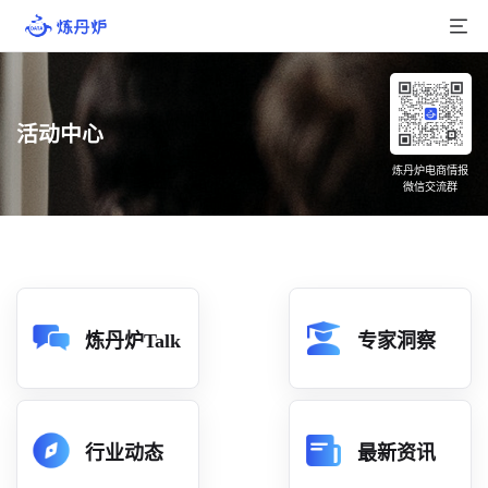
首页
活动中心
产品介绍
炼丹炉电商情报
微信交流群
大数据
行业数据
品牌数据
店铺数据
炼丹炉Talk
专家洞察
商品库
分析
行业动态
最新资讯
组合洞察