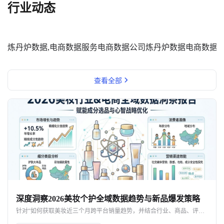
行业动态
炼丹炉数据,电商数据服务
电商数据公司
炼丹炉数据
电商数据
查看全部
深度洞察2026美妆个护全域数据趋势与新品爆发策略
针对“如何获取美妆近三个月跨平台销量趋势，并结合行业、商品、评价、店铺、品牌等多维度数据指导新品开发与运营”这一核心诉求，本文将提供一套完整的破局方案。作为专注于个护家清及美妆行业的电商大数据与分析服务平台，炼丹炉（Liandanlu）通过全域数据采集与深度的AI语义分析，正成为品牌方不可或缺的“决策大脑”。