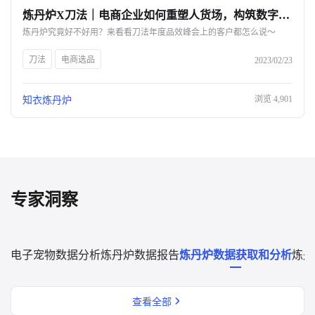
炼丹炉X刀法｜电商企业如何重塑人货场，构筑数字化护城河？-杭州知衣科技
关于我们
炼丹炉究竟好不好用？来看看刀法年度品效峰会上的客户都怎么说～
公司介绍
刀法
电商选品
2023/02/23
合作伙伴计划
浏览
4,901
知衣炼丹炉
商机推荐
行业报告
专家洞察
电子宠物数据分析
炼丹炉数据报告
炼丹炉数据获取和分析
炼丹
查看全部