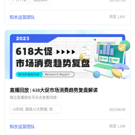
户外行业
选品调研
2023/07/28
浏览
2,691
知衣运营团队
直播回放 | 618大促市场消费趋势复盘解读
错过直播朋友可点击查看回放~
AI科技, 服装AI大数据, 知衣科技, 头部企业, 人工智能, 服装行业, 数据分析, 技术创新, 智能解决方案, 时尚技术
2023/06/30
浏览
1,206
知衣运营团队