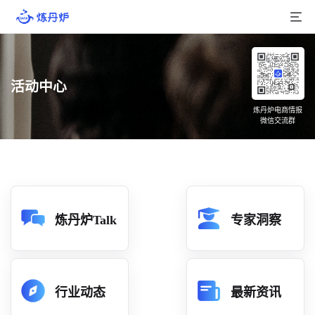
首页
活动中心
产品介绍
炼丹炉电商情报
微信交流群
大数据
行业数据
品牌数据
店铺数据
炼丹炉Talk
专家洞察
商品库
分析
行业动态
最新资讯
组合洞察