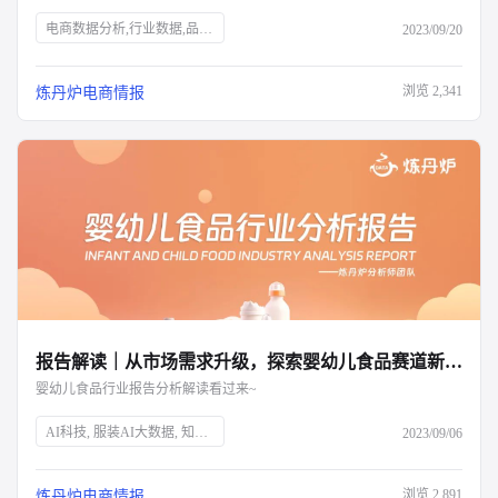
电商数据分析,行业数据,品牌数据,店铺数据,商品数据,炼丹炉,个护市场,口腔护理,身体护理,消费者需求,新锐国货,电商平台,抖音,小红书,气味经济,新媒体营销,全渠道布局,消费洞察,产品升级,细分市场
2023/09/20
浏览
2,341
炼丹炉电商情报
报告解读｜从市场需求升级，探索婴幼儿食品赛道新增量
婴幼儿食品行业报告分析解读看过来~
AI科技, 服装AI大数据, 知衣科技, 母婴市场, 婴幼儿食品, 育儿趋势, 二三胎政策, 效率育儿, 婴幼儿营养品, 特殊配方奶粉, 乳铁蛋白, 雀巢, 超启能恩, 水解蛋白, 市场分析, 消费升级
2023/09/06
浏览
2,891
炼丹炉电商情报