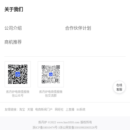
关于我们
公司介绍
合作伙伴计划
商机推荐
在线
客服
炼丹炉电商情报微
炼丹炉电商情报微
信公众号
信交流群
友情链接：
淘宝
天猫
电商新闻门户
网经社
上直播
BI系统
炼丹炉 ©2022 www.huo1818.com 版权所有
浙ICP备18010474号-3
浙公网安备33010902003526号