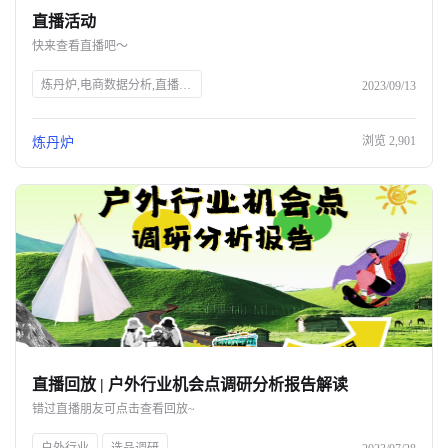
直播活动
关于我们
快来查看直播吧～
公司介绍
炼丹炉,电商数据分析,直播行业解读,宠物行业解读,知衣科技,AI大数据,服装AI
2023/09/13
合作伙伴计划
浏览
2,901
炼丹炉
商机推荐
行业报告
直播回放 | 户外行业机会点调研分析报告解读
错过直播朋友可点击查看回放~