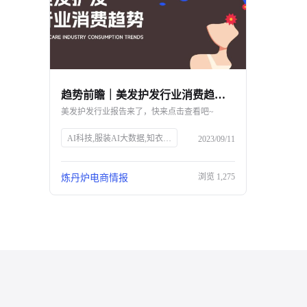
趋势前瞻｜美发护发行业消费趋势报告
美发护发行业报告来了，快来点击查看吧~
AI科技,服装AI大数据,知衣科技,头皮护理,防脱生发,美发护发行业,消费趋势,高端头皮精油,洗发水功效,消费者安全,中草药防脱,丰盈蓬松,免洗喷雾,Spes诗裴丝
2023/09/11
浏览
1,275
炼丹炉电商情报