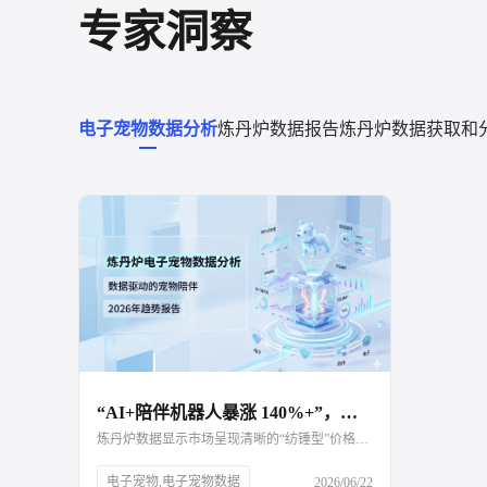
专家洞察
电子宠物数据分析
炼丹炉数据报告
炼丹炉数据获取和
“AI+陪伴机器人暴涨 140%+”，看爆款如何开发？
炼丹炉数据显示市场呈现清晰的“纺锤型”价格格局，300-1000元的主流价位段最受青睐，反映出用户追求“性价比”与“功能体验平衡”的消费心理。值得注意的是，核心消费者以成年女性为主，与潮玩消费群体高度重合，凸显了其情感消费属性。竞争格局上，技术派、潮玩派与母婴派同场竞技，但未来胜负手在于能否在特定场景中，通过精准的“人设”打造与情绪洞察，赢得用户信任。文章最后重点指出了儿童、银发和宠物三大垂直场景的差异化发展路径，预示着赛道将从通用陪伴向满足深度个性化需求的“垂直深耕”演进。
电子宠物,电子宠物数据
2026/06/22