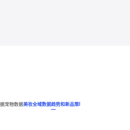
据
宠物数据
美妆全域数据趋势和新品策略
炼丹炉全域数据平台,