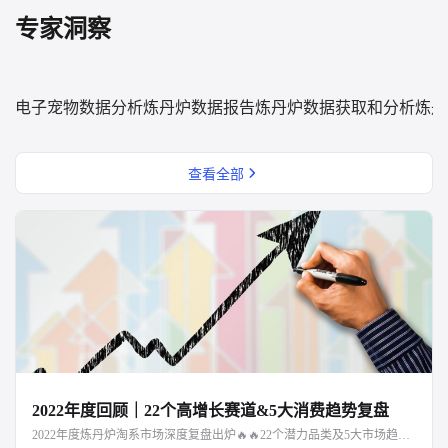
专家洞察
电子宠物数据分析
炼丹炉数据报告
炼丹炉数据获取和分析
炼丹
查看全部
2022年度回顾｜22个高增长赛道&5大消费趋势复盘
2022年度炼丹炉淘系市场深度复盘出炉🔥🔥22个潜力品类及5大市场趋势解读，点击文章阅读～