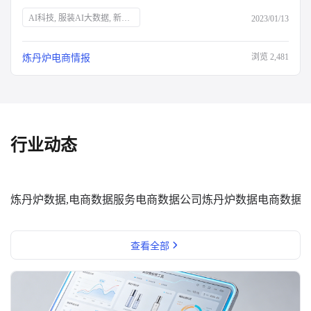
AI科技, 服装AI大数据, 新消费品牌, Z世代, 新中产, 银发经济, 宅经济, 户外经济, 情绪消费, 短视频营销, 直播营销, 登山, 垂钓, 露营, 滑雪, 防疫政策, 保健意识, 宠物经济, 国货崛起
2023/01/13
浏览
2,481
炼丹炉电商情报
行业动态
炼丹炉数据,电商数据服务
电商数据公司
炼丹炉数据
电商数据
查看全部