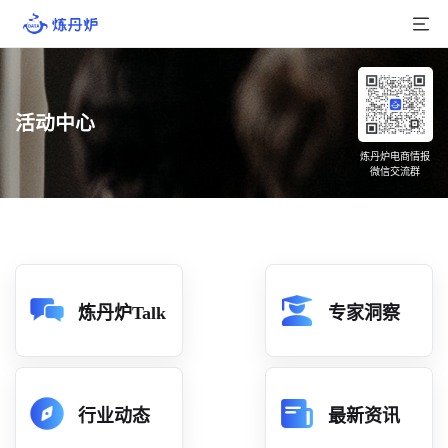
首页
活动中心
产品介绍
炼丹炉电商情报
微信交流群
大数据
行业数据
品牌数据
店铺数据
炼丹炉Talk
专家洞察
商品库
分析
行业动态
最新资讯
组合洞察