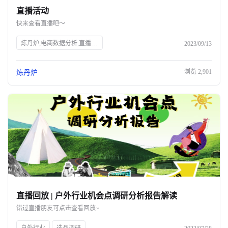
直播活动
关于我们
快来查看直播吧～
公司介绍
炼丹炉,电商数据分析,直播行业解读,宠物行业解读,知衣科技,AI大数据,服装AI
2023/09/13
合作伙伴计划
浏览
2,901
炼丹炉
商机推荐
行业报告
直播回放 | 户外行业机会点调研分析报告解读
错过直播朋友可点击查看回放~