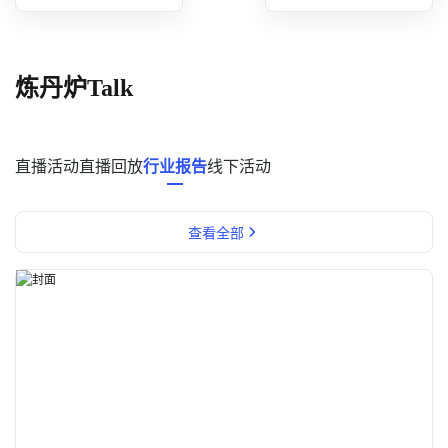
概念洞察
数据中心
炼丹炉Talk
对比分析
消费者说
直播活动
直播回放
行业报告
线下活动
解决方案
查看全部
金融市场解决方案
电商解决方案
资源中心
新闻中心
活动中心