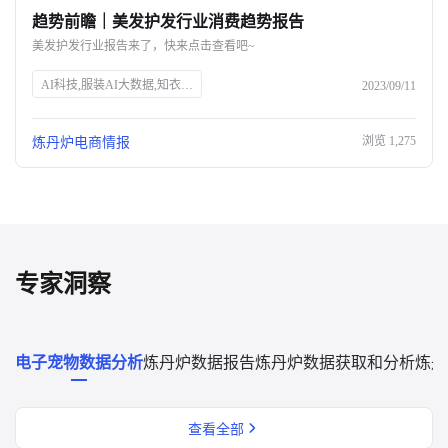
趋势前瞻｜美发护发行业消费趋势报告
关于我们
美发护发行业报告来了，快来点击查看吧~
公司介绍
AI科技,服装AI大数据,知衣科技,头皮护理,防脱生发,美发护发行业,消费趋势,高端头皮精油,洗发水功效,消费者安全,中草药防脱,丰盈蓬松,免洗喷雾,Spes诗裴丝
2023/09/11
合作伙伴计划
浏览
1,275
炼丹炉电商情报
商机推荐
行业报告
专家洞察
电子宠物数据分析
炼丹炉数据报告
炼丹炉数据获取和分析
炼丹
查看全部