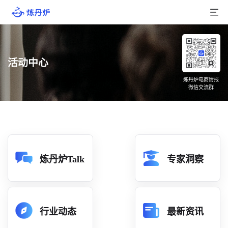
首页
活动中心
产品介绍
炼丹炉电商情报
微信交流群
大数据
行业数据
品牌数据
店铺数据
炼丹炉Talk
专家洞察
商品库
分析
行业动态
最新资讯
组合洞察