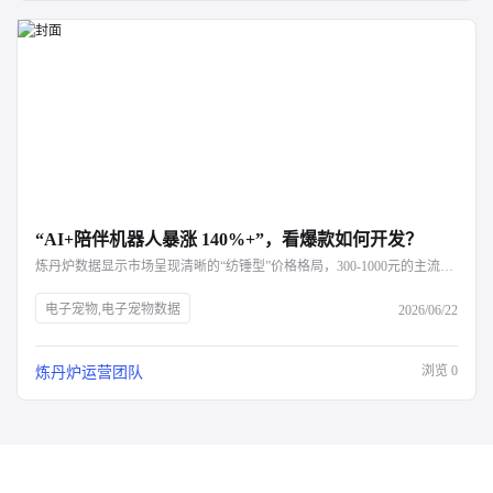
“AI+陪伴机器人暴涨 140%+”，看爆款如何开发？
炼丹炉数据显示市场呈现清晰的“纺锤型”价格格局，300-1000元的主流价位段最受青睐，反映出用户追求“性价比”与“功能体验平衡”的消费心理。值得注意的是，核心消费者以成年女性为主，与潮玩消费群体高度重合，凸显了其情感消费属性。竞争格局上，技术派、潮玩派与母婴派同场竞技，但未来胜负手在于能否在特定场景中，通过精准的“人设”打造与情绪洞察，赢得用户信任。文章最后重点指出了儿童、银发和宠物三大垂直场景的差异化发展路径，预示着赛道将从通用陪伴向满足深度个性化需求的“垂直深耕”演进。
电子宠物,电子宠物数据
2026/06/22
浏览
0
炼丹炉运营团队