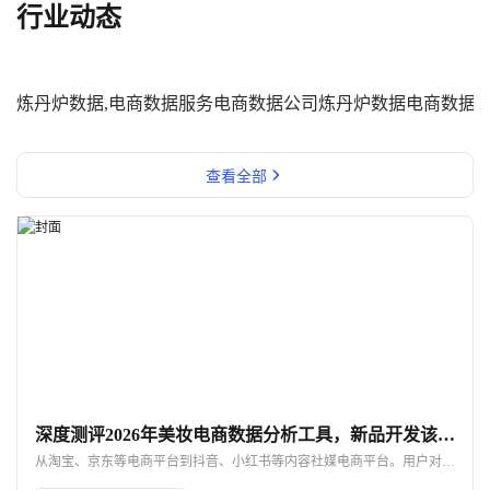
行业动态
炼丹炉数据,电商数据服务
电商数据公司
炼丹炉数据
电商数据
查看全部
深度测评2026年美妆电商数据分析工具，新品开发该选哪个平台？
从淘宝、京东等电商平台到抖音、小红书等内容社媒电商平台。用户对美妆品牌的喜好都不一样。那所有平台的数据是分开的，你知道这些数据是可以看到一些新品研发的方向，但是你没有办法把他们放在一起去研究，因为数据的整合比较费劲。因此需要借助电商数据分析工具，但这些工具本身侧重点页不同，下面我们就分析下这些工具的特点。