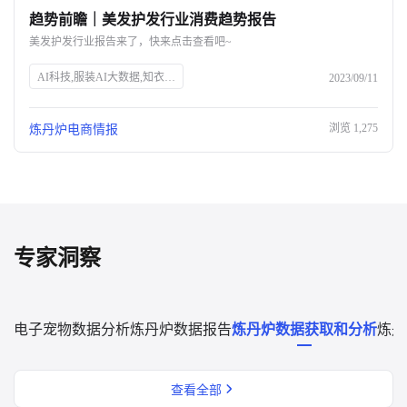
趋势前瞻｜美发护发行业消费趋势报告
关于我们
美发护发行业报告来了，快来点击查看吧~
公司介绍
AI科技,服装AI大数据,知衣科技,头皮护理,防脱生发,美发护发行业,消费趋势,高端头皮精油,洗发水功效,消费者安全,中草药防脱,丰盈蓬松,免洗喷雾,Spes诗裴丝
2023/09/11
合作伙伴计划
浏览
1,275
炼丹炉电商情报
商机推荐
行业报告
专家洞察
电子宠物数据分析
炼丹炉数据报告
炼丹炉数据获取和分析
炼丹
查看全部