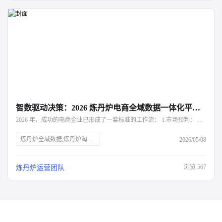
智数驱动决策：2026 炼丹炉电商全域数据一体化平台深度解析
2026 年，成功的电商企业已形成了一套标准的工作流： 1.市场预判： 利用炼丹炉下钻三级品类，寻找高增长、低竞争的黑马赛道。 2.研发指导： 结合评价语义分析与属性交叉分析，确定新品的功能点与设计方向。 3.定价卡位： 参考细分品类的价格带分布，制定具备竞争力的初始定价。 4.动态调优： 实时监控竞品的改名与调价动作，利用炼丹炉的决策建议进行策略对冲。
炼丹炉全域数据,炼丹炉淘系数据分析
2026/05/08
浏览
567
炼丹炉运营团队