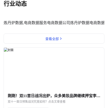
行业动态
炼丹炉数据,电商数据服务
电商数据公司
炼丹炉数据
电商数据
查看全部
刚刚！双11首日战况出炉，众多美妆品牌继续押宝李佳琦直播间
双十一首日预售战况究竟如何？点击文章查看