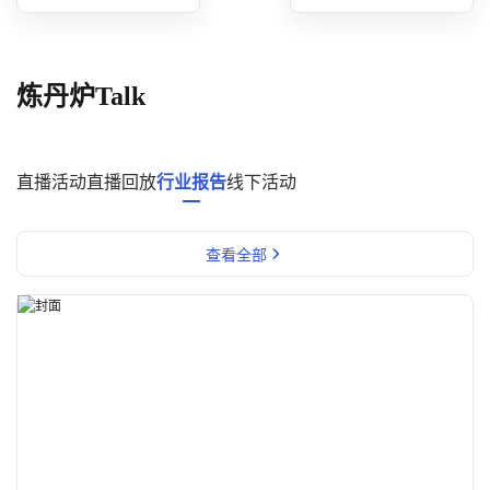
概念洞察
数据中心
炼丹炉Talk
对比分析
消费者说
直播活动
直播回放
行业报告
线下活动
解决方案
查看全部
金融市场解决方案
电商解决方案
资源中心
新闻中心
活动中心