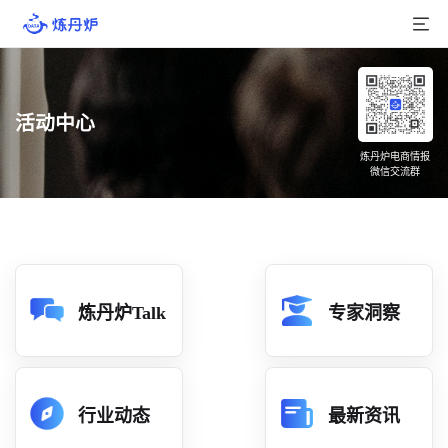
首页
活动中心
产品介绍
炼丹炉电商情报
微信交流群
大数据
行业数据
品牌数据
店铺数据
炼丹炉Talk
专家洞察
商品库
分析
行业动态
最新资讯
组合洞察