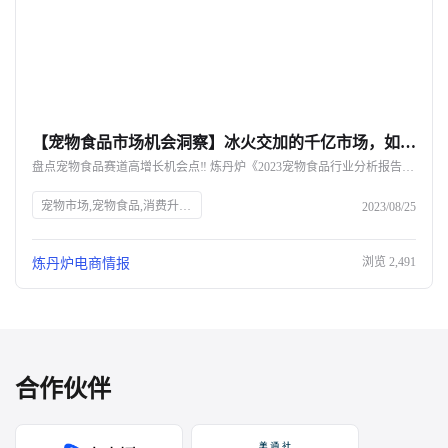
【宠物食品市场机会洞察】冰火交加的千亿市场，如何顺利突围？
盘点宠物食品赛道高增长机会点‼️ 炼丹炉《2023宠物食品行业分析报告》出炉
宠物市场,宠物食品,消费升级,人口结构变化,养宠人群,年轻化趋势,宠物主粮,宠物零食,宠物营养保健食品,科学喂养,健康化,专业化,均衡营养,国产品牌,市场份额,行业分析报告
2023/08/25
浏览
2,491
炼丹炉电商情报
合作伙伴