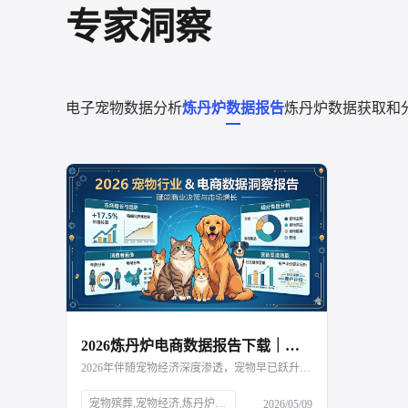
专家洞察
电子宠物数据分析
炼丹炉数据报告
炼丹炉数据获取和
2026炼丹炉电商数据报告下载｜宠物殡葬行业洞察
2026年伴随宠物经济深度渗透，宠物早已跃升为家庭情感陪伴的重要角色，生命周期末端的身后事需求随之快速觉醒。专业化、人性化、仪式感的宠物殡葬服务逐步走向大众视野，衍生出殡葬服务、纪念用品、无害化处理等多元细分赛道。当小众需求走向大众化消费，冷门服务迎来规范化浪潮，宠物殡葬赛道正在经历怎样的变革？又将为消费市场与商业布局带来哪些全新增量与挑战？近日，「炼丹炉大数据」发布了《宠物殡葬行业报告》，市场现状、消费特征与商业模式，深入拆解宠物殡葬行业发展全貌，读懂养宠人群的情感需求，看清宠物殡葬行业的增长逻辑与发展走向。
宠物殡葬,宠物经济,炼丹炉大数据,宠物火葬珠宝,定制艺术品,数字化升级,材质升级,功能融合,异宠殡葬,宠物安葬用品,宠物祭祀用品,宠物身体纪念品
2026/05/09