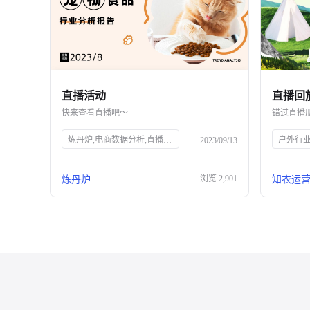
直播活动
快来查看直播吧～
错过直播
炼丹炉,电商数据分析,直播行业解读,宠物行业解读,知衣科技,AI大数据,服装AI
户外行
2023/09/13
浏览
2,901
炼丹炉
知衣运