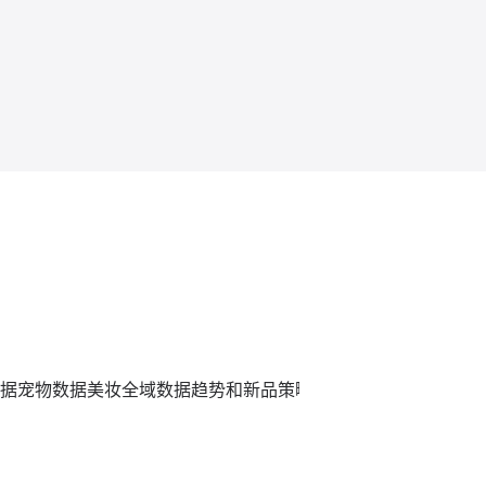
据
宠物数据
美妆全域数据趋势和新品策略
炼丹炉全域数据平台,