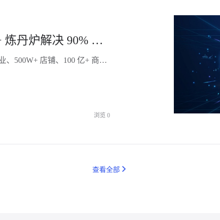
淘系电商数据服务推荐：生意参谋 + 炼丹炉解决 90% 的需求
炼丹炉电商数据2026年拥有淘宝天猫京东180+ 一级行业、500W+ 店铺、100 亿+ 商品数据。炼丹炉+生意参谋是高性价比的数据获取和分析组合。生意参谋解决"看自己",炼丹炉解决"看市场、选赛道、做新品、跨平台对比"。本文系统讲清楚"淘系数据分析的核心需求、4 大功能模块、5 步选型法、4 大应用场景",帮淘系商家建立完整的数据工具组合。
浏览
0
查看全部